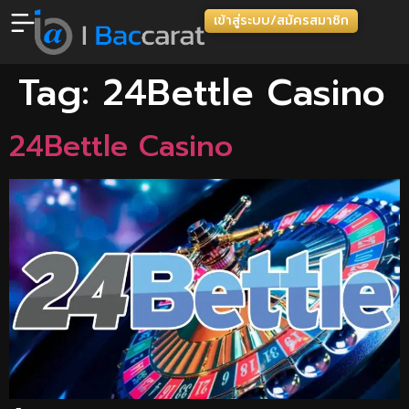
เข้าสู่ระบบ/สมัครสมาชิก
Tag:
24Bettle Casino
24Bettle Casino