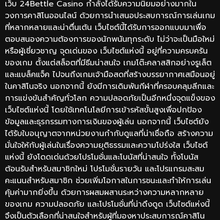
เว็บ 24Bettle Casino กำลังได้รับความนิยมอย่างมากใน
วงการคาสิโนออนไลน์ ด้วยการนำเสนอประสบการณ์การเล่นเกม
ที่หลากหลายและน่าตื่นเต้น เว็บไซต์นี้ได้รับการออกแบบมาเพื่อ
ตอบสนองความต้องการของนักพนันทุกระดับ ไม่ว่าจะเป็นมือใหม่
หรือผู้เชี่ยวชาญ จุดเด่นของ เว็บไซต์แห่งนี้ อยู่ที่ความครบครัน
ของเกม ตั้งแต่สล็อตที่มีธีมน่าสนใจ เกมโต๊ะคลาสสิกอย่างรูเล็ต
และแบล็คแจ็ค ไปจนถึงเกมเจ้ามือสดที่สร้างบรรยากาศเสมือนอยู่
ในคาสิโนจริง นอกจากนี้ ยังมีการเดิมพันกีฬาที่ครอบคลุมลีกและ
การแข่งขันสำคัญทั่วโลก ความปลอดภัยเป็นอีกหนึ่งจุดแข็งของ
เว็บไซต์แห่งนี้ โดยใช้เทคโนโลยีการเข้ารหัสขั้นสูงเพื่อปกป้อง
ข้อมูลและธุรกรรมทางการเงินของผู้เล่น นอกจากนี้ เว็บไซต์ยัง
ได้รับใบอนุญาตจากหน่วยงานกำกับดูแลที่น่าเชื่อถือ สร้างความ
มั่นใจให้กับผู้เล่นในเรื่องความยุติธรรมและความโปร่งใส เว็บไซต์
แห่งนี้ ยังโดดเด่นด้วยโปรโมชั่นและโบนัสที่น่าสนใจ ทั้งโบนัส
ต้อนรับสำหรับสมาชิกใหม่ โปรโมชั่นรายวัน และโปรแกรมสะสม
คะแนนสำหรับสมาชิก ช่วยเพิ่มโอกาสในการชนะและทำให้การเล่น
คุ้มค่ามากยิ่งขึ้น ด้วยการผสมผสานระหว่างความหลากหลาย
ของเกม ความปลอดภัย และโปรโมชั่นที่น่าดึงดูด เว็บไซต์แห่งนี้
จึงเป็นตัวเลือกที่น่าสนใจสำหรับผู้ที่มองหาประสบการณ์คาสิโน