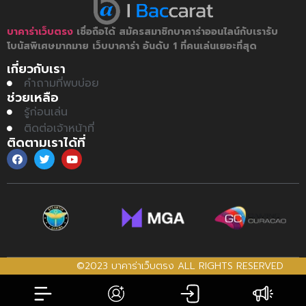
บาคาร่าเว็บตรง
เชื่อถือได้ สมัครสมาชิกบาคาร่าออนไลน์กับเรารับ
โบนัสพิเศษมากมาย เว็บบาคาร่า อันดับ 1 ที่คนเล่นเยอะที่สุด
เกี่ยวกับเรา
คำถามที่พบบ่อย
ช่วยเหลือ
รู้ก่อนเล่น
ติดต่อเจ้าหน้าที่
ติดตามเราได้ที่
©2023 บาคาร่าเว็บตรง ALL RIGHTS RESERVED