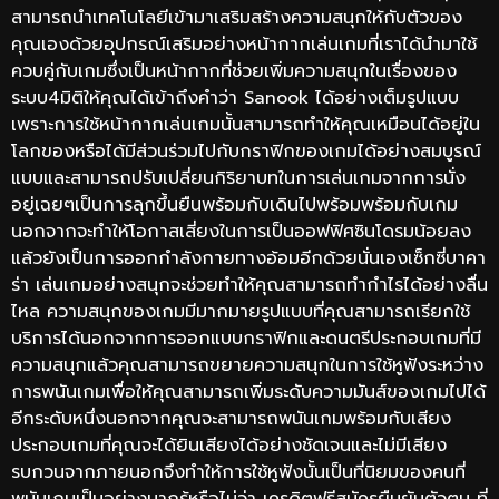
สามารถนำเทคโนโลยีเข้ามาเสริมสร้างความสนุกให้กับตัวของ
คุณเองด้วยอุปกรณ์เสริมอย่างหน้ากากเล่นเกมที่เราได้นำมาใช้
ควบคู่กับเกมซึ่งเป็นหน้ากากที่ช่วยเพิ่มความสนุกในเรื่องของ
ระบบ4มิติให้คุณได้เข้าถึงคำว่า Sanook ได้อย่างเต็มรูปแบบ
เพราะการใช้หน้ากากเล่นเกมนั้นสามารถทำให้คุณเหมือนได้อยู่ใน
โลกของหรือได้มีส่วนร่วมไปกับกราฟิกของเกมได้อย่างสมบูรณ์
แบบและสามารถปรับเปลี่ยนกิริยาบทในการเล่นเกมจากการนั่ง
อยู่เฉยๆเป็นการลุกขึ้นยืนพร้อมกับเดินไปพร้อมพร้อมกับเกม
นอกจากจะทำให้โอกาสเสี่ยงในการเป็นออฟฟิศซินโดรมน้อยลง
แล้วยังเป็นการออกกำลังกายทางอ้อมอีกด้วยนั่นเองเซ็กซี่บาคา
ร่า เล่นเกมอย่างสนุกจะช่วยทำให้คุณสามารถทำกำไรได้อย่างลื่น
ไหล ความสนุกของเกมมีมากมายรูปแบบที่คุณสามารถเรียกใช้
บริการได้นอกจากการออกแบบกราฟิกและดนตรีประกอบเกมที่มี
ความสนุกแล้วคุณสามารถขยายความสนุกในการใช้หูฟังระหว่าง
การพนันเกมเพื่อให้คุณสามารถเพิ่มระดับความมันส์ของเกมไปได้
อีกระดับหนึ่งนอกจากคุณจะสามารถพนันเกมพร้อมกับเสียง
ประกอบเกมที่คุณจะได้ยินเสียงได้อย่างชัดเจนและไม่มีเสียง
รบกวนจากภายนอกจึงทำให้การใช้หูฟังนั้นเป็นที่นิยมของคนที่