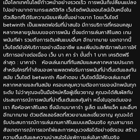
เมื่อโลกเทคโนโลยีก้าวหน้าอย่างรวดเร็ว การพนันก็เปลี่ยนแปลง
ไปอย่างมากตามกระแสดิจิทัล เว็บไซต์พนันออนไลน์เป็นหนึ่งใน
ตัวเลือกที่ได้รับความนิยมเพิ่มขึ้นอย่างมาก โดยเว็บไซต์
betwinth เป็นแพลตฟอร์มที่น่าสนใจ มีการบริการที่ครอบคลุม
หลากหลายรูปแบบของการพนัน ตั้งแต่การเล่นคาสิโนสด เกม
พนันกีฬา รวมถึงการเดิมพันแบบอื่นๆ อีกมากมาย นอกจากนี้
เว็บไซต์ยังให้บริการอย่างมืออาชีพ และเพิ่มประสิทธิภาพในการให้
บริการอย่างต่อเนื่อง เว็บ บา คา ร่า ขั้นต่ำ 1 บาท เครดิตฟรี
ล่าสุด : บาคาร่า ห้องเล่นเกมที่ทันสมัยและหลากหลายประเภท
สำหรับใครที่กำลังมองหาแพลตฟอร์มการพนันที่น่าตื่นเต้นและทัน
สมัย เว็บไซต์ betwinth คือคำตอบ เว็บไซต์นี้มีห้องเล่นเกมที่
หลากหลายและทันสมัย ครอบคลุมความต้องการของนักพนันทุก
ระดับ ไม่ว่าคุณจะเป็นมือใหม่หรือผู้เชี่ยวชาญ คุณจะได้สัมผัสกับ
ประสบการณ์การพนันที่น่าตื่นเต้นและคุ้มค่า หนึ่งในจุดเด่นของ
เรา คือห้องคาสิโนสด ซึ่งมีเกมบาคาร่า รูเล็ต แบล็คแจ็ค และอื่นๆ
อีกมากมาย ด้วยดีลเลอร์สดที่สวยงามและเชี่ยวชาญ คุณจะได้
รับประสบการณ์การเล่นเกมคาสิโนแบบเสมือนจริง คุณสามารถ
สังเกตการณ์การแจกไพ่และการหมุนวงล้อได้อย่างชัดเจน สร้าง
ความตื่นเต้นและความน่าสนใจไม่แพ้การเล่นในคาสิโนจริง