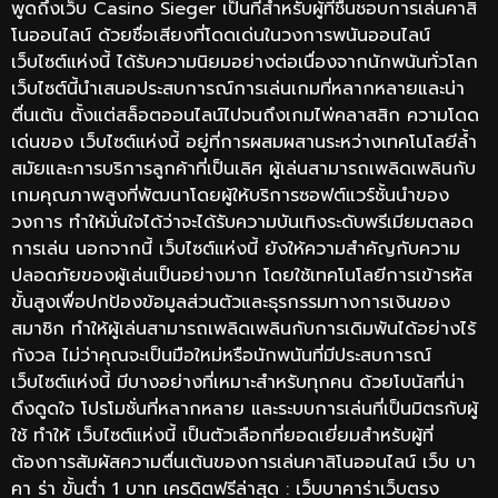
พูดถึงเว็บ Casino Sieger เป็นที่สำหรับผู้ที่ชื่นชอบการเล่นคาสิ
โนออนไลน์ ด้วยชื่อเสียงที่โดดเด่นในวงการพนันออนไลน์
เว็บไซต์แห่งนี้ ได้รับความนิยมอย่างต่อเนื่องจากนักพนันทั่วโลก
เว็บไซต์นี้นำเสนอประสบการณ์การเล่นเกมที่หลากหลายและน่า
ตื่นเต้น ตั้งแต่สล็อตออนไลน์ไปจนถึงเกมไพ่คลาสสิก ความโดด
เด่นของ เว็บไซต์แห่งนี้ อยู่ที่การผสมผสานระหว่างเทคโนโลยีล้ำ
สมัยและการบริการลูกค้าที่เป็นเลิศ ผู้เล่นสามารถเพลิดเพลินกับ
เกมคุณภาพสูงที่พัฒนาโดยผู้ให้บริการซอฟต์แวร์ชั้นนำของ
วงการ ทำให้มั่นใจได้ว่าจะได้รับความบันเทิงระดับพรีเมียมตลอด
การเล่น นอกจากนี้ เว็บไซต์แห่งนี้ ยังให้ความสำคัญกับความ
ปลอดภัยของผู้เล่นเป็นอย่างมาก โดยใช้เทคโนโลยีการเข้ารหัส
ขั้นสูงเพื่อปกป้องข้อมูลส่วนตัวและธุรกรรมทางการเงินของ
สมาชิก ทำให้ผู้เล่นสามารถเพลิดเพลินกับการเดิมพันได้อย่างไร้
กังวล ไม่ว่าคุณจะเป็นมือใหม่หรือนักพนันที่มีประสบการณ์
เว็บไซต์แห่งนี้ มีบางอย่างที่เหมาะสำหรับทุกคน ด้วยโบนัสที่น่า
ดึงดูดใจ โปรโมชั่นที่หลากหลาย และระบบการเล่นที่เป็นมิตรกับผู้
ใช้ ทำให้ เว็บไซต์แห่งนี้ เป็นตัวเลือกที่ยอดเยี่ยมสำหรับผู้ที่
ต้องการสัมผัสความตื่นเต้นของการเล่นคาสิโนออนไลน์ เว็บ บา
คา ร่า ขั้นต่ำ 1 บาท เครดิตฟรีล่าสุด : เว็บบาคาร่าเว็บตรง