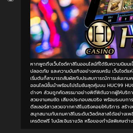
หากพูดถึงเว็บไซต์คาสิโนออนไลน์ที่ได้รับความนิย
ปลอดภัย และความบันเทิงอย่างครบครัน เว็บไซต์แห่ง
เริ่มต้นก็สามารถสัมผัสกับประสบการณ์การเล่นเกมคา
ออนไลน์ชั้นนำพร้อมโปรโมชันสุดคุ้มบน HUC99 HUC9
ต่างๆ ล้วนถูกคัดสรรมาอย่างพิถีพิถันจากผู้ให้
สวยงามคมชัด เสียงประกอบสมจริง พร้อมระบบการเล่
ดีลเลอร์สาวสวยจากคาสิโนจริงคอยให้บริการ สร้าง
สนุกสนานกับเกมคาสิโนระดับเวิลด์คลาสได้อย่างเพล
เครดิตฟรี โบนัสเงินรางวัล หรือของกำนัลพิเศษต่างๆ