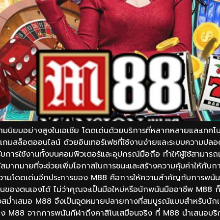
วามนิยมอย่างสูงในเอเชีย โดดเด่นด้วยบริการที่หลากหลายและเทคโน
เกมสล็อตออนไลน์ ด้วยอินเทอร์เฟซที่ใช้งานง่ายและระบบความปลอดภ
องรับการใช้งานทั้งบนคอมพิวเตอร์และอุปกรณ์มือถือ ทำให้ผู้ใช้สามารถ
บนัสมากมายที่จะช่วยเพิ่มโอกาสในการชนะและสร้างความคุ้มค่าให้ก
น ความโดดเด่นอีกประการของ M88 คือการให้ความสำคัญกับการพนันอย่
ล่นของตนเองได้ ไม่ว่าคุณจะเป็นมือใหม่หรือนักพนันมืออาชีพ M88 ก
่ำเสมอ M88 จึงเป็นจุดหมายปลายทางที่สมบูรณ์แบบสำหรับนักเดิมพั
อง M88 จากการพนันกีฬาถึงคาสิโนเสมือนจริง ที่ M88 นำเสนอบ