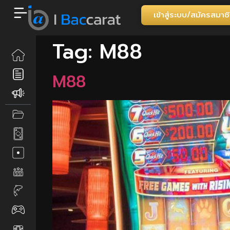
เข้าสู่ระบบ/สมัครสมาช
Tag:
M88
M88