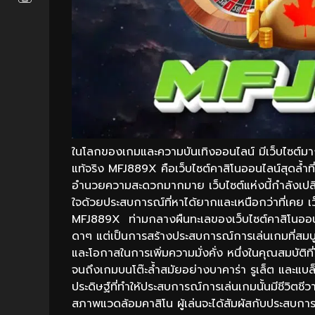
ในโลกของเกมและความบันเทิงออนไลน์ มีเว็บไซต์ม
แท้จริง MFJ889X คือเว็บไซต์คาสิโนออนไลน์สุดล้ำที
อำนวยความสะดวกมากมาย เว็บไซต์แห่งนี้กำลังเปลี่ย
ใจด้วยประสบการณ์ที่หาได้ยากและเหนือกว่าที่เคย เว
MFJ889X ท่ามกลางผืนทะเลของเว็บไซต์คาสิโนออนไล
ดาๆ แต่เป็นการสร้างประสบการณ์การเล่นเกมที่สมบู
และโอกาสในการเพิ่มความมั่งคั่ง หนึ่งในคุณสมบัต
จนถึงเกมบนโต๊ะล้ำสมัยอย่างบาคาร่า รูเล็ต และแบล็คแจ
ประดิษฐ์ที่ทำให้ประสบการณ์การเล่นเกมนั้นมีชีวิต
สภาพแวดล้อมคาสิโน ผู้เล่นจะได้สัมผัสกับประสบการณ์ท