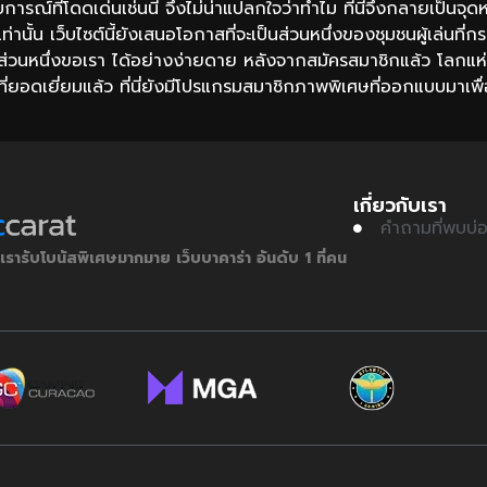
ณ์ที่โดดเด่นเช่นนี้ จึงไม่น่าแปลกใจว่าทำไม ที่นี่จึงกลายเป็นจุ
ต้นเท่านั้น เว็บไซต์นี้ยังเสนอโอกาสที่จะเป็นส่วนหนึ่งของชุมชนผู้เล่น
วนหนึ่งขอเรา ได้อย่างง่ายดาย หลังจากสมัครสมาชิกแล้ว โลกแห่งสิ
่ยอดเยี่ยมแล้ว ที่นี่ยังมีโปรแกรมสมาชิกภาพพิเศษที่ออกแบบมาเพื่อ
เกี่ยวกับเรา
คำถามที่พบบ่
เรารับโบนัสพิเศษมากมาย เว็บบาคาร่า อันดับ 1 ที่คน