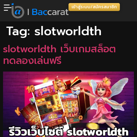
เข้าสู่ระบบ/สมัครสมาชิก
Tag:
slotworldth
slotworldth เว็บเกมสล็อต
ทดลองเล่นฟรี