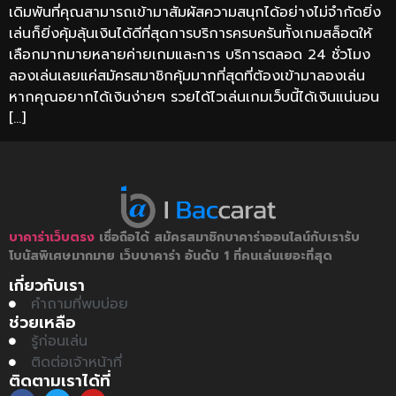
เดิมพันที่คุณสามารถเข้ามาสัมผัสความสนุกได้อย่างไม่จำกัดยิ่ง
เล่นก็ยิ่งคุ้มลุ้นเงินได้ดีที่สุดการบริการครบครันทั้งเกมสล็อตให้
เลือกมากมายหลายค่ายเกมและการ บริการตลอด 24 ชั่วโมง
ลองเล่นเลยแค่สมัครสมาชิกคุ้มมากที่สุดที่ต้องเข้ามาลองเล่น
หากคุณอยากได้เงินง่ายๆ รวยได้ไวเล่นเกมเว็บนี้ได้เงินแน่นอน
[…]
บาคาร่าเว็บตรง
เชื่อถือได้ สมัครสมาชิกบาคาร่าออนไลน์กับเรารับ
โบนัสพิเศษมากมาย เว็บบาคาร่า อันดับ 1 ที่คนเล่นเยอะที่สุด
เกี่ยวกับเรา
คำถามที่พบบ่อย
ช่วยเหลือ
รู้ก่อนเล่น
ติดต่อเจ้าหน้าที่
ติดตามเราได้ที่