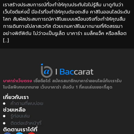
เราสร้างประสบการณ์ที่จะทำให้คุณประทับใจไม่รู้ลืม มาดูกันว่า
เว็บไซต์แห่งนี้ มีอะไรที่จะทำให้คุณต้องตะลึง คาสิโนออนไลน์ระดับ
โลก สัมผัสประสบการณ์คาสิโนแบบเสมือนจริงที่จะทำให้คุณลืม
การเดินทางไปลาสเวกัส ด้วยเกมคาสิโนมากมายที่คัดสรรมา
อย่างพิถีพิถัน ไม่ว่าจะเป็นรูเล็ต บาคาร่า แบล็คแจ็ค หรือสล็อต
[…]
บาคาร่าเว็บตรง
เชื่อถือได้ สมัครสมาชิกบาคาร่าออนไลน์กับเรารับ
โบนัสพิเศษมากมาย เว็บบาคาร่า อันดับ 1 ที่คนเล่นเยอะที่สุด
เกี่ยวกับเรา
คำถามที่พบบ่อย
ช่วยเหลือ
รู้ก่อนเล่น
ติดต่อเจ้าหน้าที่
ติดตามเราได้ที่