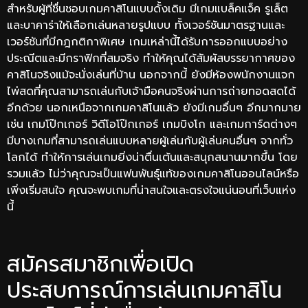
สำหรับผู้ที่ชื่นชอบเกมคาสิโนแบบดั้งเดิม มีเกมแบล็คแจ็ค รูเล็ต
และบาคาร่าให้เลือกเล่นหลายรูปแบบ ทั้งเวอร์ชันมาตรฐานและ
เวอร์ชันที่มีกฎกติกาพิเศษ เกมเหล่านี้ได้รับการออกแบบอย่าง
ประณีตและมีกราฟิกที่สมจริง ทำให้คุณได้สัมผัสบรรยากาศของ
คาสิโนจริงแม้จะนั่งเล่นที่บ้าน นอกจากนี้ ยังมีห้องพนักงานแจก
ไพ่สดที่คุณสามารถเล่นกับเจ้ามือคนจริงผ่านการถ่ายทอดสดได้
อีกด้วย นอกเหนือจากเกมคาสิโนแล้ว ยังมีเกมอื่นๆ อีกมากมาย
เช่น เกมโป๊กเกอร์ วิดีโอโป๊กเกอร์ เกมบิงโก และเกมการ์ดต่างๆ
มีบางเกมที่สามารถเล่นแบบหลายผู้เล่นกับผู้เล่นคนอื่นๆ จากทั่ว
โลกได้ ทำให้การเล่นเกมยิ่งน่าตื่นเต้นและสนุกสนานมากขึ้น โดย
รวมแล้ว ไม่ว่าคุณจะเป็นแฟนพันธุ์แท้ของเกมคาสิโนออนไลน์หรือ
เพิ่งเริ่มสนใจ คุณจะพบเกมที่น่าสนใจและตรงใจแน่นอนที่เว็บแห่ง
นี้
สมัครสมาชิกเพื่อเปิด
ประสบการณ์การเล่นเกมคาสิโน