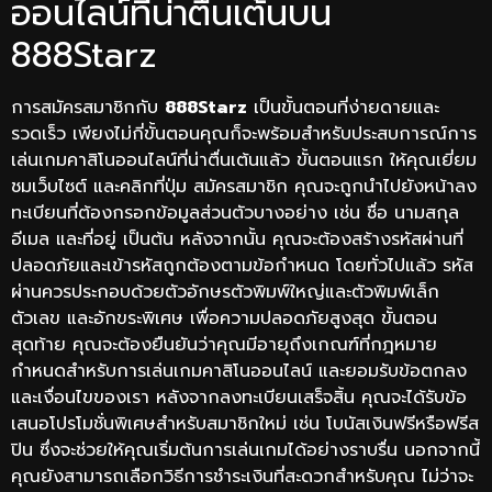
ออนไลน์ที่น่าตื่นเต้นบน
888Starz
การสมัครสมาชิกกับ
888Starz
เป็นขั้นตอนที่ง่ายดายและ
รวดเร็ว เพียงไม่กี่ขั้นตอนคุณก็จะพร้อมสำหรับประสบการณ์การ
เล่นเกมคาสิโนออนไลน์ที่น่าตื่นเต้นแล้ว ขั้นตอนแรก ให้คุณเยี่ยม
ชมเว็บไซต์ และคลิกที่ปุ่ม สมัครสมาชิก คุณจะถูกนำไปยังหน้าลง
ทะเบียนที่ต้องกรอกข้อมูลส่วนตัวบางอย่าง เช่น ชื่อ นามสกุล
อีเมล และที่อยู่ เป็นต้น หลังจากนั้น คุณจะต้องสร้างรหัสผ่านที่
ปลอดภัยและเข้ารหัสถูกต้องตามข้อกำหนด โดยทั่วไปแล้ว รหัส
ผ่านควรประกอบด้วยตัวอักษรตัวพิมพ์ใหญ่และตัวพิมพ์เล็ก
ตัวเลข และอักขระพิเศษ เพื่อความปลอดภัยสูงสุด ขั้นตอน
สุดท้าย คุณจะต้องยืนยันว่าคุณมีอายุถึงเกณฑ์ที่กฎหมาย
กำหนดสำหรับการเล่นเกมคาสิโนออนไลน์ และยอมรับข้อตกลง
และเงื่อนไขของเรา หลังจากลงทะเบียนเสร็จสิ้น คุณจะได้รับข้อ
เสนอโปรโมชั่นพิเศษสำหรับสมาชิกใหม่ เช่น โบนัสเงินฟรีหรือฟรีส
ปิน ซึ่งจะช่วยให้คุณเริ่มต้นการเล่นเกมได้อย่างราบรื่น นอกจากนี้
คุณยังสามารถเลือกวิธีการชำระเงินที่สะดวกสำหรับคุณ ไม่ว่าจะ