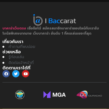
บาคาร่าเว็บตรง
เชื่อถือได้ สมัครสมาชิกบาคาร่าออนไลน์กับเรารับ
โบนัสพิเศษมากมาย เว็บบาคาร่า อันดับ 1 ที่คนเล่นเยอะที่สุด
เกี่ยวกับเรา
คำถามที่พบบ่อย
ช่วยเหลือ
รู้ก่อนเล่น
ติดต่อเจ้าหน้าที่
ติดตามเราได้ที่