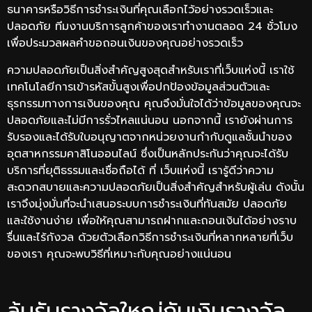
ธนาคารหรือวิธีการชำระเงินที่คุณเลือกไว้อย่างรวดเร็วและ
ปลอดภัย ทีมงานบริการลูกค้าของเราทำงานตลอด 24 ชั่วโมง
เพื่อประมวลผลคำขอถอนเงินของคุณอย่างรวดเร็ว
ความปลอดภัยเป็นสิ่งสำคัญสูงสุดสำหรับเราที่เว็บแห่งนี้ เราใช้
เทคโนโลยีการเข้ารหัสขั้นสูงเพื่อปกป้องข้อมูลส่วนตัวและ
ธุรกรรมทางการเงินของคุณ คุณจึงมั่นใจได้ว่าข้อมูลของคุณจะ
ปลอดภัยและไม่มีการรั่วไหลแน่นอน นอกจากนี้ เรายังผ่านการ
รับรองและได้รับใบอนุญาตจากหน่วยงานกำกับดูแลชั้นนำของ
อุตสาหกรรมคาสิโนออนไลน์ ซึ่งเป็นหลักประกันว่าคุณจะได้รับ
บริการที่ยุติธรรมและเชื่อถือได้ ที่ เว็บแห่งนี้ เรารู้ดีว่าความ
สะดวกสบายและความปลอดภัยเป็นสิ่งสำคัญสำหรับผู้เล่น ดังนั้น
เราจึงมุ่งมั่นที่จะนำเสนอระบบการชำระเงินที่ทันสมัย ปลอดภัย
และใช้งานง่าย เพื่อให้คุณสามารถฝากและถอนเงินได้อย่างราบ
รื่นและไร้กังวล ด้วยตัวเลือกวิธีการชำระเงินที่หลากหลายที่เว็บ
ของเรา คุณจะพบวิธีที่เหมาะกับคุณอย่างแน่นอน
ลุ้นรับรางวัลใหญ่กับเงินรางวัล