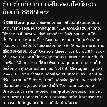
ตื่นเต้นกับเกมคาสิโนออนไลน์ยอด
นิยมที่ 888Starz
ที่
888Starz
คุณจะได้สัมผัสกับเกมคาสิโนออนไลน์ยอดนิยม
มากมายที่พร้อมมอบความสนุกสนานและความตื่นเต้นให้กับคุณ
ไม่ว่าคุณจะเป็นแฟนพันธุ์แท้ของสล็อตหรือชื่นชอบเกมบนโต๊ะ
ดั้งเดิม คุณจะพบเกมที่ตรงใจแน่นอน หากคุณเป็นคนรักสล็อต
เว็บของเรามีสล็อตวิดีโอและสล็อตคลาสสิกให้เลือกมากมาย เกม
สล็อตยอดนิยม ได้แก่ Gonzo’s Quest, Starburst, และ Book
of Dead เกมเหล่านี้มีกราฟิกที่สวยงาม เสียงประกอบน่าตื่นเต้น
และฟีเจอร์พิเศษต่างๆ ที่ช่วยเพิ่มความสนุกสนาน นอกจากนี้ยัง
มีสล็อตจากผู้ผลิตเกมชั้นนำ เช่น NetEnt, Microgaming และ
Play’n Go ด้วย ทำให้คุณมีตัวเลือกเกมที่หลากหลาย สำหรับผู้
ที่ชื่นชอบเกมบนโต๊ะดั้งเดิม เรามีแบล็คแจ็ค รูเล็ต และบาคาร่าให้
เลือกเล่นหลายรูปแบบ เกมเหล่านี้ได้รับการออกแบบอย่าง
ประณีตและมีกราฟิกที่สมจริง ทำให้คุณได้สัมผัสบรรยากาศของ
คาสิโนจริงๆ นอกจากนี้ ยังมีโปกเกอร์และวิดีโอโป๊กเกอร์ที่คุณ
สามารถเล่นกับผู้เล่นคนอื่นจากทั่วโลกได้อีกด้วย