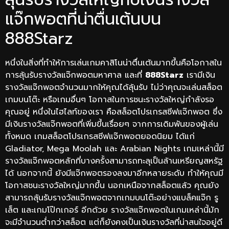
แจ๊กพอตที่น่าตื่นเต้นบน
888Starz
หนึ่งในสิ่งที่ทำให้การเล่นเกมคาสิโนน่าตื่นเต้นมากขึ้นคือโอกาสใน
การลุ้นรับรางวัลแจ๊กพอตมหาศาล และที่
888Starz
เรามีเงิน
รางวัลแจ๊กพอตจำนวนมากให้คุณได้ลุ้นรับ ไม่ว่าคุณจะเล่นสล็อต
เกมบนโต๊ะ หรือเกมอื่นๆ โอกาสในการชนะรางวัลใหญ่กำลังรอ
คุณอยู่ หนึ่งในไฮไลท์ของเรา คือสล็อตโปรเกรสซีฟแจ๊กพอต ซึ่ง
มีเงินรางวัลแจ๊กพอตที่เพิ่มขึ้นเรื่อยๆ จากการเดิมพันของผู้เล่น
ทั้งหมด เกมสล็อตโปรเกรสซีฟแจ๊กพอตยอดนิยม ได้แก่
Gladiator, Mega Moolah และ Arabian Nights เกมเหล่านี้มี
รางวัลแจ๊กพอตหลักที่บางครั้งสามารถทะลุเป็นล้านเหรียญสหรัฐ
ได้ นอกจากนี้ ยังมีแจ๊กพอตรองลงมาอีกหลายระดับ ทำให้คุณมี
โอกาสชนะรางวัลใหญ่มากขึ้น นอกเหนือจากสล็อตแล้ว คุณยัง
สามารถลุ้นรับรางวัลแจ๊กพอตจากเกมบนโต๊ะอย่างแบล็คแจ๊ก รู
เล็ต และเกมโป๊กเกอร์ อีกด้วย รางวัลแจ๊กพอตในเกมเหล่านี้มัก
จะมีจำนวนต่ำกว่าสล็อต แต่ก็ยังคงเป็นเงินรางวัลที่น่าสนใจอยู่ดี