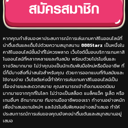
หากคุณกำลังมองหาประสบการณ์การเล่นเกมคาสิโนออนไลน์ที่
น่าตื่นเต้นและเต็มไปด้วยความสนุกสนาน
888Starz
เป็นหนึ่งใน
คาสิโนออนไลน์ชั้นนำที่ไม่ควรพลาด เว็บไซต์นี้มอบบริการเกมคาสิ
โนออนไลน์ที่หลากหลายและทันสมัย พร้อมด้วยโปรโมชั่นและ
รางวัลมากมาย ไม่ว่าคุณจะเป็นนักเดิมพันมือใหม่หรือมืออาชีพ ที่
นี่ก็มีบางสิ่งที่น่าสนใจสำหรับคุณ ด้วยการออกแบบที่ทันสมัยและ
ใช้งานง่าย เว็บไซต์แห่งนี้ทำให้การเล่นเกมคาสิโนออนไลน์เป็น
เรื่องง่ายและสะดวกสบาย คุณสามารถเข้าถึงเกมยอดนิยม
มากมายจากทุกที่ในโลก ไม่ว่าจะเป็นสล็อต แบล็คแจ็ค รูเล็ต หรือ
เกมอื่นๆ อีกมากมาย ทีมงานมืออาชีพของเรา ทำงานอย่างหนัก
เพื่อนำเสนอเกมใหม่ๆ และโปรโมชั่นพิเศษอย่างสม่ำเสมอ ทำให้
ประสบการณ์การเล่นของคุณยังคงน่าตื่นเต้นและสนุกสนานอยู่
เสมอ