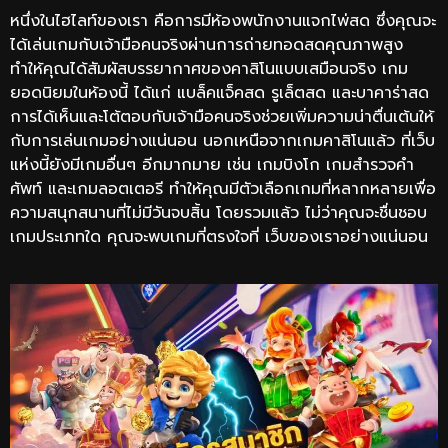
หนึ่งในไฮไลท์ของเรา คือการมีห้องพนักงานแจกไพ่สด ซึ่งคุณจะ
ได้เล่นเกมกับเจ้ามือคนจริงผ่านการถ่ายทอดสดคุณภาพสูง
ทำให้คุณได้สัมผัสบรรยากาศของคาสิโนแบบเสมือนจริง เกม
ยอดนิยมในห้องนี้ ได้แก่ แบล็คแจ็คสด รูเล็ตสด และบาคาร่าสด
การได้เห็นและโต้ตอบกับเจ้ามือคนจริงช่วยเพิ่มความน่าตื่นเต้นให้
กับการเล่นเกมอย่างแน่นอน นอกเหนือจากเกมคาสิโนแล้ว ที่เว็บ
แห่งนี้ยังมีเกมอื่นๆ อีกมากมาย เช่น เกมบิงโก เกมสำรวจคำ
ศัพท์ และเกมลอตเตอรี ทำให้คุณมีตัวเลือกเกมที่หลากหลายเพื่อ
ความสนุกสนานที่ไม่มีวันจบสิ้น โดยรวมแล้ว ไม่ว่าคุณจะชื่นชอบ
เกมประเภทใด คุณจะพบเกมที่ตรงใจที่ เว็บของเราอย่างแน่นอน