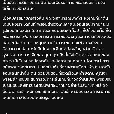
เป็นบัตรเครดิต บัตรเดบิต โอนเงินธนาคาร หรือระบบชำระเงิน
อิเล็กทรอนิกส์อื่นๆ
เมื่อสมัครสมาชิกเสร็จสิ้น คุณจะสามารถเข้าถึงห้องเกมที่น่าตื่น
เต้นของเรา ได้ทันที พร้อมสำรวจเกมคาสิโนออนไลน์มากมายใน
รูปแบบที่ทันสมัย ไม่ว่าคุณจะเล่นบนเดสก์ท็อป แล็ปท็อป แท็บเล็ต
หรือสมาร์ทโฟน ประสบการณ์การเล่นของคุณจะน่าประทับใจเสมอ
นอกเหนือจากความสนุกสนานในการเล่นเกมแล้ว ยังมีระบบ
รักษาความปลอดภัยที่เข้มงวดเพื่อปกป้องข้อมูลส่วนตัวและ
ธุรกรรมทางการเงินของคุณ คุณจึงมั่นใจได้ว่าการเล่นเกมของ
คุณจะเป็นไปอย่างปลอดภัยและมีความสนุกสนาน โดยสรุป การ
สมัครสมาชิกกับเรา เป็นจุดเริ่มต้นที่ง่ายดายสู่โลกแห่งเกมคาสิโน
ออนไลน์ที่น่าตื่นเต้น ด้วยขั้นตอนที่รวดเร็วและง่ายดาย คุณจะ
พร้อมสำหรับประสบการณ์การเล่นเกมที่น่าจดจำในไม่ช้า พร้อมรับ
โปรโมชั่นและสิทธิประโยชน์พิเศษมากมายสำหรับสมาชิกใหม่ ดัง
นั้น อย่ารอช้า สมัครสมาชิกกับเรา วันนี้และเปิดประสบการณ์การ
เล่นเกมคาสิโนออนไลน์ในรูปแบบใหม่