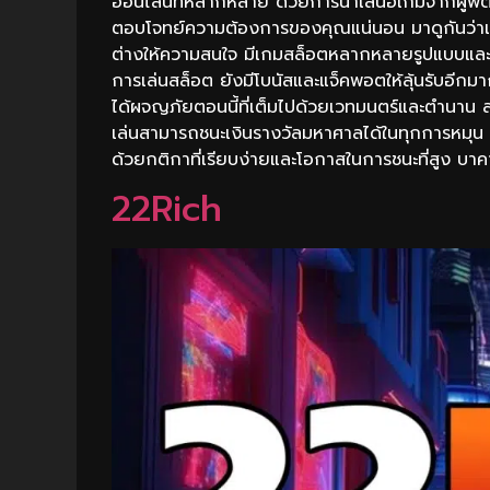
ออนไลน์ที่หลากหลาย ด้วยการนำเสนอเกมจากผู้พัฒนาชั
ตอบโจทย์ความต้องการของคุณแน่นอน มาดูกันว่าเกมที
ต่างให้ความสนใจ มีเกมสล็อตหลากหลายรูปแบบและธีม
การเล่นสล็อต ยังมีโบนัสและแจ็คพอตให้ลุ้นรับอีกมาก
ได้ผจญภัยตอนนี้ที่เต็มไปด้วยเวทมนตร์และตำนาน สล
เล่นสามารถชนะเงินรางวัลมหาศาลได้ในทุกการหมุน 2. 
ด้วยกติกาที่เรียบง่ายและโอกาสในการชนะที่สูง บา
22Rich