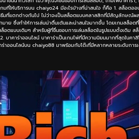
้นนำทั่วโลก ไม่ว่าคุณจะชื่นชอบการเล่นสล็อต, เกมไพ่บาคาร่า, หรือ
่ให้บริการบน chaiyo24 มีอะไรบ้างที่น่าสนใจ ก็คือ 1. สล็อตออนไ
ที่แตกต่างกันไป ไม่ว่าจะเป็นสล็อตแบบคลาสสิกที่มีสัญลักษณ์ผล
มาย ซึ่งทำให้การเล่นน่าตื่นเต้นและน่าสนใจมากขึ้น โดยเกมสล็อตที่
็อตแบบเดิมๆ สำหรับผู้ที่ชื่นชอบการเล่นสล็อตในรูปแบบดั้งเดิม สล
บาคาร่าออนไลน์ บาคาร่าเป็นเกมไพ่ที่มีความนิยมมากที่สุดในคาสิโนอ
คาร่าออนไลน์บน chaiyo88 มาพร้อมกับโต๊ะที่มีหลากหลายระดับการเด