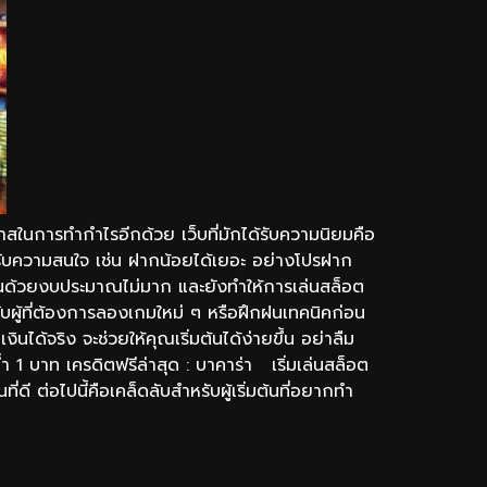
าสในการทำกำไรอีกด้วย เว็บที่มักได้รับความนิยมคือ
ด้รับความสนใจ เช่น ฝากน้อยได้เยอะ อย่างโปรฝาก
่มต้นด้วยงบประมาณไม่มาก และยังทำให้การเล่นสล็อต
ับผู้ที่ต้องการลองเกมใหม่ ๆ หรือฝึกฝนเทคนิคก่อน
นได้จริง จะช่วยให้คุณเริ่มต้นได้ง่ายขึ้น อย่าลืม
่ำ 1 บาท เครดิตฟรีล่าสุด : บาคาร่า เริ่มเล่นสล็อต
่ดี ต่อไปนี้คือเคล็ดลับสำหรับผู้เริ่มต้นที่อยากทำ