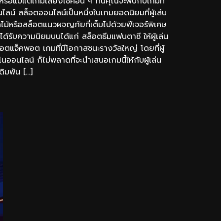
แม้แต่เกมเสี่ยงโชคอื่น ๆ ที่นี่คุณจะพบกับเกมที่
ลน์ สล็อตออนไลน์เป็นหนึ่งในเกมยอดนิยมที่ผู้เล่น
ไม้หรือสล็อตแนวผจญภัยที่เต็มไปด้วยฟีเจอร์พิเศษ
ได้รับความนิยมบนได้แก่ สล็อตธีมแฟนตาซี ให้ผู้เล่น
็อตแจ็คพอต เกมที่มีโอกาสชนะรางวัลใหญ่ โดยที่ผู้
อนไลน์ ก็ไม่พลาดที่จะนำเสนอเกมนี้ให้กับผู้เล่น
ิมพัน […]