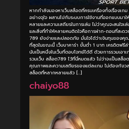
หากกำลังมองหาเว็บสล็อตที่ครบเครื่องทั้งเรื่องเ
อย่างจุใจ ผสานไปกับระบบการใช้งานที่ออกแบบมาให้
หลายและความเสถียรในการเล่น ไม่ว่าคุณจะสนใจเล
และสิ่งที่ทำให้หลายคนติดใจคือการฝาก-ถอนที่สะดว
789 ยังง่ายและปลอดภัย มั่นใจได้ว่าเงินทุนของคุณจ
ที่สุดในขณะนี้ เว็บบาคาร่า ขั้นต่ำ 1 บาท เครดิตฟร
นับเป็นหนึ่งในเว็บที่ตอบโจทย์ได้ดี ด้วยการรวมเ
รวมเว็บ สล็อต789 ไว้ที่นี่หมดแล้ว ไม่ว่าจะเป็นสล
คุณภาพและความเสถียรของแต่ละเกม ไม่ต้องกังวลเร
สล็อตที่หลากหลายแล้ว […]
chaiyo88