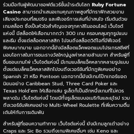
ร่วมมือกับผู้พัฒนาซอฟต์แวร์ชั้นนำระดับโลก
Ruby Fortune
Casino
สามารถนำเสนอเกมคุณภาพสูงที่มีกราฟิกสวยงาม
เสียงประกอบที่สมจริง และฟีเจอร์การเล่นที่น่าสนใจ เริ่มต้นด้วย
เกมสล็อต ซึ่งเป็นหัวใจสำคัญของทุกคาสิโนออนไลน์ เว็บไซต์
แห่งนี้ มีสล็อตให้เลือกมากกว่า 300 เกม ครอบคลุมทุกรูปแบบ
และธีม ตั้งแต่สล็อตคลาสสิก ไปจนถึงสล็อตวิดีโอที่มีฟีเจอร์
พิเศษมากมาย นอกจากนี้ยังมีสล็อตแจ็คพอตแบบโปรเกรสซีฟที่
มอบโอกาสในการชนะรางวัลใหญ่มูลค่าหลายล้านบาท สำหรับผู้ที่
ชื่นชอบเกมไพ่ เว็บไซต์แห่งนี้ มีเกมแบล็คแจ็คหลากหลายรูปแบบ
ตั้งแต่แบล็คแจ็คคลาสสิกไปจนถึงเวอร์ชันที่มีกฎพิเศษอย่าง
Spanish 21 หรือ Pontoon นอกจากนี้ยังมีเกมโป๊กเกอร์ยอด
นิยมอย่าง Caribbean Stud, Three Card Poker และ
Texas Hold’em ให้เลือกเล่น รูเล็ตก็เป็นอีกหนึ่งเกมที่ไม่ควร
พลาดใน เว็บไซต์แห่งนี้ โดยมีทั้งรูเล็ตแบบอเมริกันและยุโรป รวม
ถึงเวอร์ชันพิเศษอย่าง Multi-Wheel Roulette ที่เพิ่มความตื่น
เต้นให้กับการเดิมพัน
สำหรับผู้ที่ชอบความท้าทาย เว็บไซต์แห่งนี้ ยังมีเกมลูกเต๋าอย่าง
Craps และ Sic Bo รวมถึงเกมพิเศษอื่นๆ เช่น Keno และ