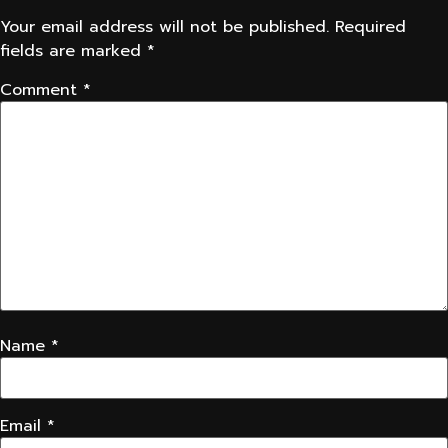
Your email address will not be published.
Required
fields are marked
*
Comment
*
Name
*
Email
*