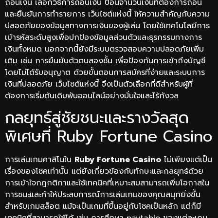
ถอนเงิน เลือกวิธีการถอนเงิน ป้อนจำนวนเงินที่ต้องการถอน
และยืนยันการทำรายการ เว็บไซต์แห่งนี้ ให้ความสำคัญกับความ
ปลอดภัยของข้อมูลทางการเงินของผู้เล่น โดยใช้เทคโนโลยีการ
เข้ารหัสระดับสูงเพื่อปกป้องข้อมูลส่วนตัวและธุรกรรมทางการ
เงินทั้งหมด นอกจากนี้ยังมีระบบตรวจสอบความปลอดภัยเพิ่ม
เติม เช่น การยืนยันตัวตนสองชั้น เพื่อป้องกันการเข้าถึงบัญชี
โดยไม่ได้รับอนุญาต ด้วยขั้นตอนการสมัครที่ง่ายและระบบการ
เงินที่ปลอดภัย เว็บไซต์แห่งนี้ จึงเป็นตัวเลือกที่ดีสำหรับผู้ที่
ต้องการเริ่มต้นเดิมพันออนไลน์อย่างมั่นใจและไร้กังวล
กลยุทธ์สู่ชัยชนะและรางวัลสุด
พิเศษที่ Ruby Fortune Casino
การเล่นเกมคาสิโนใน
Ruby Fortune Casino
ไม่เพียงแต่เป็น
เรื่องของโชคเท่านั้น แต่ยังเกี่ยวข้องกับทักษะและกลยุทธ์ด้วย
การเข้าใจกฎกติกาและใช้เทคนิคที่เหมาะสมสามารถเพิ่มโอกาสใน
การชนะและทำให้ประสบการณ์การเล่นเกมของคุณสนุกยิ่งขึ้น
สำหรับเกมสล็อต แม้จะเป็นเกมที่ขึ้นอยู่กับโชคเป็นหลัก แต่ก็มี
เทคนิคที่สามารถใช้ได้ เช่น การศึกษา paytable ของแต่ละเกม