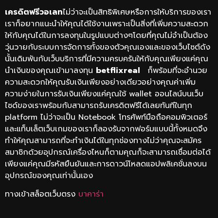
เครดิตฟรีวอเลท
ไม่ว่าจะเป็นสิทธิพิเศษหรือการให้บริการของเรา
เราก็อยากแนะนำให้คุณได้ใช้งานเพราะเป็นสิ่งที่เพิ่มความสะดวก
ให้กับคุณได้ในการลงทุนในรูปแบบต่างๆโดยที่คุณไม่จำเป็นต้อง
วุ่นวายกับระบบการจัดการทั้งของตัวคุณเองและของเว็บไซต์ดัง
นั้นเดิมพันกับเว็บบริการที่มีความครบครันให้กับคุณเพียงแค่คุณ
นำเงินของคุณเข้ามาลงทุน
betflixreal
ก็พร้อมที่จะอำนวย
ความสะดวกให้คุณรับเงินเพียงอย่างเดียวอย่างคุณค่าเพิ่ม
ความง่ายในการรับเงินเพียงแค่คุณใช้ wallet ออนไลน์บนเว็บ
ไซด์ของเราพร้อมกับสามารถรับเครดิตฟรีได้เลยทันทีในทุก
platform ไม่ว่าจะเป็น Notebook โทรศัพท์มือถือคอมพิวเตอร์
และแท็บเล็ตเว็บเกมของเราก็ลองรับจากฟอร์มแบบนี้ทั้งหมดจึง
ทำให้คุณสามารถที่จะทำเงินได้ในทุกช่องทางไม่ว่าคุณจะสมัคร
สมาชิกด้วยอุปกรณ์เครื่องไหนก็ตามคุณก็จะสามารถเชื่อมต่อได้
เพียงแค่คุณมีรหัสยืนยันและการดาวน์โหลดแอปพลิเคชั่นลงบน
อุปกรณ์ของคุณเท่านั้นเอง
ทางเข้าสล็อตเว็บตรง
บาคาร่า