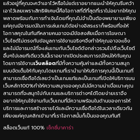
แล้วอยู่ที่คุณจะคว้าเอาไว้หรือไม่แต่เราอยากแนะนำให้คุณรีบคว้า
เอาไว้เลยเพราะสิทธิพิเศษนี้คือโอกาสที่ดีที่สุดที่เราไม่อยากให้คุณ
พลาดพร้อมกับการทำเงินโดยที่คุณไม่จำเป็นต้องพยายามเพียง
แค่คุณมีอารมณ์ในการเล่นเกมได้อย่างอิสระเราก็พร้อมที่จะให้
โอกาสคุณในทันทีหลายคนอาจจะมีข้อสงสัยเมื่อการโฆษณา
เว็บไซต์ไม่ตรงกับข้อมูลการใช้งานจริงๆจึงทำให้คุณอาจจะเซ็ง
และไม่มีอารมณ์ที่จะเล่นเกมกับเว็บไซต์ดังกล่าวรวมไปถึงเว็บไซต์
อื่นๆไปเลยทีเดียววันนี้เราอยากเปิดประสบการณ์ใหม่ให้กับคุณ
โดยการใช้งาน
เว็บสล็อต
ที่มีทั้งความคุ้มค่าและมีทั้งความสนุก
แบบจัดเต็มให้กับคุณโดยเกมที่เรานำมาให้บริการคุณนี้เป็นเกมที่
สามารถเชื่อถือได้เลยว่าเป็นเกมแท้และเป็นเกมที่เปิดให้บริการบน
เว็บหลัก100%ทำให้ความสนุกของคุณไม่มีความน่าเบื่อเนาะคุณ
สามารถที่จะสนุกไปกับเกมและบริการต่างๆได้โดยง่ายเราจึง
อยากให้คุณใช้งานกับเว็บเกมที่มีความพร้อมในด้านของการให้
บริการและการสร้างรายได้และมีความเชื่อถือได้ในเวลาเดียวกัน
เพียงแค่คุณคลิกเข้ามาที่เราโอกาสนั้นก็เป็นของคุณทันที
สล็อตเว็บแท้ 100%
เซ็กซี่บาคาร่า