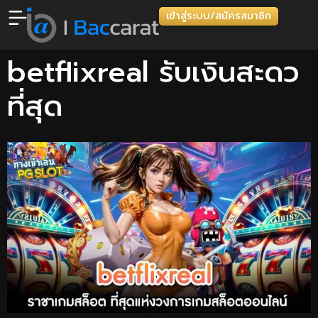
เข้าสู่ระบบ/สมัครสมาชิก
betflixreal รับเงินสะดว
ที่สุด