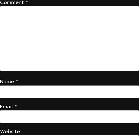
Comment
*
Name
*
Email
*
Website