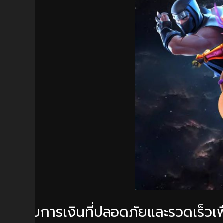
ระบบการเงินที่ปลอดภัยและรวดเร็วเพ