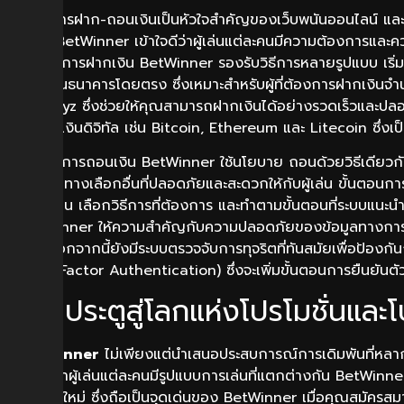
ระบบการฝาก-ถอนเงินเป็นหัวใจสำคัญของเว็บพนันออนไลน์ แล
มั่นใจ
BetWinner เข้าใจดีว่าผู้เล่นแต่ละคนมีความต้องการและค
สำหรับการฝากเงิน BetWinner รองรับวิธีการหลายรูปแบบ เริ่มจ
เงินผ่านธนาคารโดยตรง ซึ่งเหมาะสำหรับผู้ที่ต้องการฝากเงินจ
ecoPayz ซึ่งช่วยให้คุณสามารถฝากเงินได้อย่างรวดเร็วและปล
ใช้สกุลเงินดิจิทัล เช่น Bitcoin, Ethereum และ Litecoin ซึ่งเป
สำหรับการถอนเงิน BetWinner ใช้นโยบาย ถอนด้วยวิธีเดียวกับท
จะเสนอทางเลือกอื่นที่ปลอดภัยและสะดวกให้กับผู้เล่น ขั้นตอน
หรือถอน เลือกวิธีการที่ต้องการ และทำตามขั้นตอนที่ระบบแนะนำ 
BetWinner ให้ความสำคัญกับความปลอดภัยของข้อมูลทางการเงินข
เล่น นอกจากนี้ยังมีระบบตรวจจับการทุจริตที่ทันสมัยเพื่อป้อง
(Two-Factor Authentication) ซึ่งจะเพิ่มขั้นตอนการยืนยันตั
เปิดประตูสู่โลกแห่งโปรโมชั่นและ
BetWinner
ไม่เพียงแต่นำเสนอประสบการณ์การเดิมพันที่หลากหล
เข้าใจว่าผู้เล่นแต่ละคนมีรูปแบบการเล่นที่แตกต่างกัน BetWin
สมาชิกใหม่ ซึ่งถือเป็นจุดเด่นของ BetWinner เมื่อคุณสมัครส