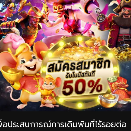
ื่อประสบการณ์การเดิมพันที่ไร้รอยต่อ