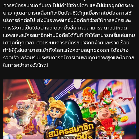
การสมัครสมาชิกกับเรา ไม่มีค่าใช้จ่ายใดๆ และไม่มีข้อผูกมัดระยะ
ยาว คุณสามารถเลือกที่จะปิดบัญชีได้ทุกเมื่อหากไม่ต้องการใช้
บริการอีกต่อไป ยังมีแอพพลิเคชันมือถือที่ช่วยให้การสมัครและ
การใช้งานเป็นไปอย่างสะดวกยิ่งขึ้น คุณสามารถดาวน์โหลด
แอพและสมัครสมาชิกผ่านมือถือได้ทันที ทำให้สามารถเริ่มเล่นเกม
ได้ทุกที่ทุกเวลา ด้วยระบบการสมัครสมาชิกที่ง่ายและรวดเร็วนี้
ทำให้ผู้เล่นสามารถเข้าถึงโลกแห่งความสนุกของเรา ได้อย่าง
รวดเร็ว พร้อมรับประสบการณ์การเดิมพันคุณภาพสูงและโอกาส
ในการคว้ารางวัลใหญ่