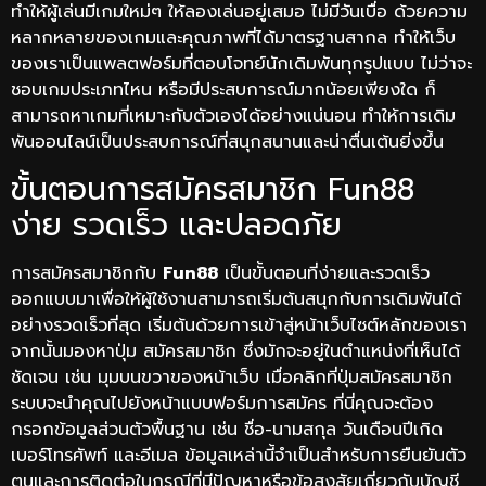
ทำให้ผู้เล่นมีเกมใหม่ๆ ให้ลองเล่นอยู่เสมอ ไม่มีวันเบื่อ ด้วยความ
หลากหลายของเกมและคุณภาพที่ได้มาตรฐานสากล ทำให้เว็บ
ของเราเป็นแพลตฟอร์มที่ตอบโจทย์นักเดิมพันทุกรูปแบบ ไม่ว่าจะ
ชอบเกมประเภทไหน หรือมีประสบการณ์มากน้อยเพียงใด ก็
สามารถหาเกมที่เหมาะกับตัวเองได้อย่างแน่นอน ทำให้การเดิม
พันออนไลน์เป็นประสบการณ์ที่สนุกสนานและน่าตื่นเต้นยิ่งขึ้น
ขั้นตอนการสมัครสมาชิก Fun88
ง่าย รวดเร็ว และปลอดภัย
การสมัครสมาชิกกับ
Fun88
เป็นขั้นตอนที่ง่ายและรวดเร็ว
ออกแบบมาเพื่อให้ผู้ใช้งานสามารถเริ่มต้นสนุกกับการเดิมพันได้
อย่างรวดเร็วที่สุด เริ่มต้นด้วยการเข้าสู่หน้าเว็บไซต์หลักของเรา
จากนั้นมองหาปุ่ม สมัครสมาชิก ซึ่งมักจะอยู่ในตำแหน่งที่เห็นได้
ชัดเจน เช่น มุมบนขวาของหน้าเว็บ เมื่อคลิกที่ปุ่มสมัครสมาชิก
ระบบจะนำคุณไปยังหน้าแบบฟอร์มการสมัคร ที่นี่คุณจะต้อง
กรอกข้อมูลส่วนตัวพื้นฐาน เช่น ชื่อ-นามสกุล วันเดือนปีเกิด
เบอร์โทรศัพท์ และอีเมล ข้อมูลเหล่านี้จำเป็นสำหรับการยืนยันตัว
ตนและการติดต่อในกรณีที่มีปัญหาหรือข้อสงสัยเกี่ยวกับบัญชี