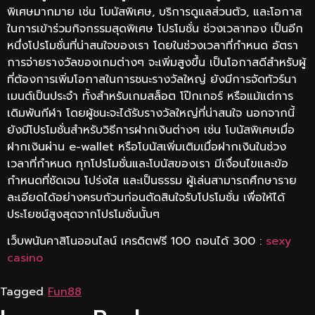
พิเศษมากมาย เช่น โบนัสพิเศษ, บริการดูแลส่วนตัว, และโอกาส
ในการเข้าร่วมกิจกรรมสุดพิเศษ โปรโมชั่น ช่วงเวลาทอง เป็นอีก
หนึ่งโปรโมชั่นที่น่าสนใจของเรา โดยในช่วงเวลาที่กำหนด อัตรา
การจ่ายรางวัลของเกมต่างๆ จะเพิ่มสูงขึ้น เป็นโอกาสดีสำหรับผู้
ที่ต้องการเพิ่มโอกาสในการชนะรางวัลใหญ่ ยังมีการจัดทัวร์นา
เมนต์เป็นประจำ ทั้งสำหรับเกมสล็อต โป๊กเกอร์ หรือแม้แต่การ
เดิมพันกีฬา โดยผู้ชนะจะได้รับรางวัลใหญ่ที่น่าสนใจ นอกจากนี้
ยังมีโปรโมชั่นสำหรับวิธีการฝากเงินต่างๆ เช่น โบนัสพิเศษเมื่อ
ฝากเงินผ่าน e-wallet หรือโบนัสเพิ่มเติมเมื่อฝากเงินในช่วง
เวลาที่กำหนด ทุกโปรโมชั่นและโบนัสของเรา มีเงื่อนไขและข้อ
กำหนดที่ชัดเจน โปร่งใส และเป็นธรรม ผู้เล่นสามารถศึกษาราย
ละเอียดได้อย่างครบถ้วนก่อนตัดสินใจรับโปรโมชั่น เพื่อให้ได้
ประโยชน์สูงสุดจากโปรโมชั่นนั้นๆ
เว็บพนันคาสิโนออนไลน์ เครดิตฟรี 100 ถอนได้ 300 :
sexy
casino
Tagged
Fun88