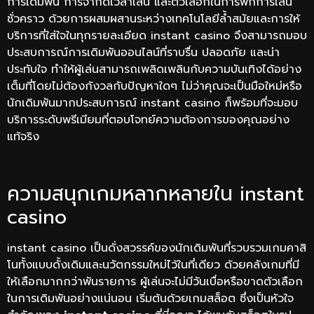
การเดิมพัน การจำกัดเวลาเล่น และตัวเลือกในการพักการเล่น
ชั่วคราว ด้วยการผสมผสานระหว่างเทคโนโลยีล้ำสมัยและการให้
บริการที่ใส่ใจในทุกรายละเอียด instant casino จึงสามารถมอบ
ประสบการณ์การเดิมพันออนไลน์ที่ราบรื่น ปลอดภัย และน่า
ประทับใจ ทำให้ผู้เล่นสามารถเพลิดเพลินกับความบันเทิงได้อย่าง
เต็มที่โดยไม่ต้องกังวลกับปัญหาใดๆ ไม่ว่าคุณจะเป็นมือใหม่หรือ
นักเดิมพันมากประสบการณ์ instant casino ก็พร้อมที่จะมอบ
บริการระดับพรีเมียมที่ตอบโจทย์ความต้องการของคุณอย่าง
แท้จริง
ความสนุกเกมหลากหลายใน instant
casino
instant casino เป็นดั่งสวรรค์ของนักเดิมพันที่รวบรวมเกมคาสิ
โนทั้งแบบดั้งเดิมและนวัตกรรมใหม่ไว้ในที่เดียว ด้วยคลังเกมที่มี
ให้เลือกมากกว่าพันรายการ ผู้เล่นจะไม่มีวันเบื่อหรือขาดตัวเลือก
ในการเดิมพันอย่างแน่นอน เริ่มต้นด้วยเกมสล็อต ซึ่งเป็นหัวใจ