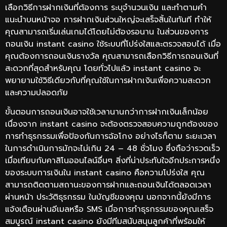
เลือกวิธีการฝากเงินที่ต้องการ ระบุจำนวนเงิน และทำตามคำ
แนะนำบนหน้าจอ การฝากเงินส่วนใหญ่จะเสร็จสิ้นในทันที ทำให้
คุณสามารถเริ่มเล่นเกมได้โดยไม่ต้องรอนาน ในส่วนของการ
ถอนเงิน instant casino ใช้ระบบที่โปร่งใสและตรวจสอบได้ เมื่อ
คุณต้องการถอนเงินรางวัล คุณสามารถเลือกวิธีการถอนเงินที่
สะดวกที่สุดสำหรับคุณ โดยทั่วไปแล้ว instant casino จะ
พยายามใช้วิธีเดียวกับที่คุณใช้ในการฝากเงินเพื่อความสะดวก
และความปลอดภัย
ขั้นตอนการถอนเงินอาจใช้เวลานานกว่าการฝากเงินเล็กน้อย
เนื่องจาก instant casino จะต้องตรวจสอบความถูกต้องของ
การทำธุรกรรมเพื่อป้องกันการฉ้อโกง อย่างไรก็ตาม ระยะเวลา
ในการดำเนินการมักจะไม่เกิน 24 – 48 ชั่วโมง ซึ่งถือว่ารวดเร็ว
เมื่อเทียบกับคาสิโนออนไลน์อื่นๆ สิ่งที่น่าประทับใจอีกประการหนึ่ง
ของระบบการเงินใน instant casino คือความโปร่งใส คุณ
สามารถติดตามสถานะของการฝากและถอนเงินได้ตลอดเวลา
ผ่านหน้า ประวัติธุรกรรม ในบัญชีของคุณ นอกจากนี้ยังมีการ
แจ้งเตือนผ่านอีเมลหรือ SMS เมื่อการทำธุรกรรมของคุณเสร็จ
สมบูรณ์ instant casino ยังมีทีมสนับสนุนลูกค้าที่พร้อมให้