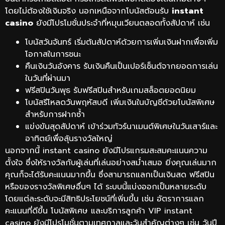
โดยไม่ต้องใช้เงินจริง นอกเหนือจากโบนัสต้อนรับ
instant
casino
ยังมีโปรโมชั่นประจำที่หมุนเวียนตลอดทั้งสัปดาห์ เช่น
โบนัสวันจันทร์ เริ่มต้นสัปดาห์ด้วยการเพิ่มเงินฝากเพื่อเพิ่ม
โอกาสในการชนะ
คืนเงินวันอังคาร รับเงินคืนเป็นเปอร์เซ็นต์จากยอดการเล่น
ในวันที่ผ่านมา
ฟรีสปินวันพุธ รับฟรีสปินสำหรับเกมสล็อตยอดนิยม
โบนัสรีโหลดวันพฤหัสบดี เพิ่มเงินในบัญชีด้วยโบนัสพิเศษ
สำหรับการฝากซ้ำ
แข่งขันสุดสัปดาห์ เข้าร่วมทัวร์นาเมนต์พิเศษในวันเสาร์และ
อาทิตย์เพื่อลุ้นรางวัลใหญ่
นอกจากนี้ instant casino ยังมีโปรแกรมสะสมคะแนนความ
ตั้งใจ ซึ่งให้รางวัลกับผู้เล่นที่เล่นอย่างสม่ำเสมอ ยิ่งคุณเล่นมาก
คุณก็จะได้รับคะแนนมากขึ้น ซึ่งสามารถแลกเป็นเงินสด ฟรีสปิน
หรือของรางวัลพิเศษอื่นๆ ได้ ระบบนี้แบ่งออกเป็นหลายระดับ
โดยแต่ละระดับจะมีสิทธิประโยชน์ที่เพิ่มขึ้น เช่น อัตราการแลก
คะแนนที่ดีขึ้น โบนัสพิเศษ และบริการลูกค้า VIP instant
casino ยังมีโปรโมชั่นตามเทศกาลและวันสำคัญต่างๆ เช่น วันปี