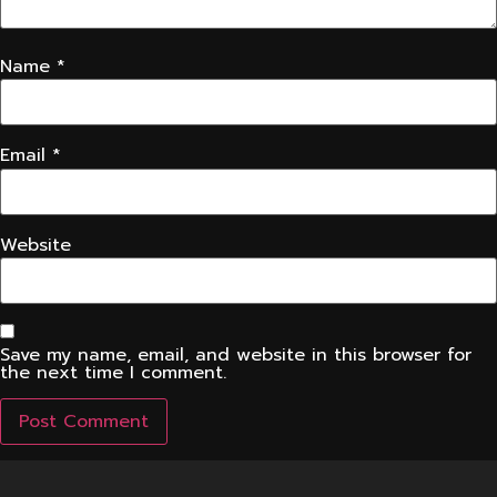
Name
*
Email
*
Website
Save my name, email, and website in this browser for
the next time I comment.