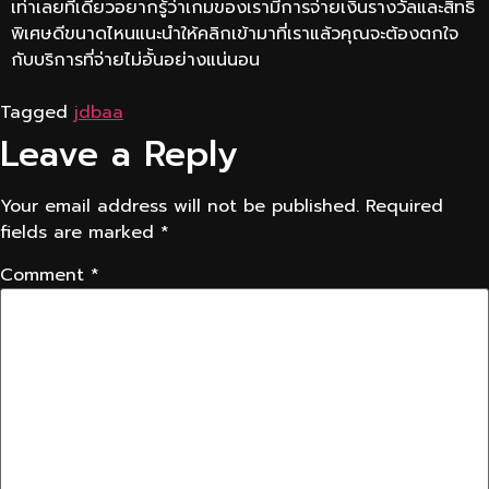
เท่าเลยทีเดียวอยากรู้ว่าเกมของเรามีการจ่ายเงินรางวัลและสิทธิ
พิเศษดีขนาดไหนแนะนำให้คลิกเข้ามาที่เราแล้วคุณจะต้องตกใจ
กับบริการที่จ่ายไม่อั้นอย่างแน่นอน
Tagged
jdbaa
Leave a Reply
Your email address will not be published.
Required
fields are marked
*
Comment
*