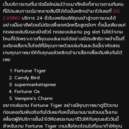
เว็บบริการเกมที่เอาใจมือใหม่แม้ว่าจะมาทีหลังก็สามารตามทันคน
ที่มีประสบการณ์มาหลายสิบปีได้ดังนั้นคลิกเข้ามาได้เลยที่
DG
CASINO
บริการ 24 ชั่วโมงพร้อมให้คุณเข้าสู่วงการเกมได้
อย่างมืออาชีพโดยไม่ต้องพึ่งเทคนิคหรือสูตรใดๆ ทั้งนั้นเพียงแค่
ทดลองเล่นรับรองปังชัวร์ ทดลองเล่นเกม pg slot ไม่ใช่ว่าเกม
ไหนก็ได้เพราะการที่คุณจะเล่นเกมได้อย่างมีประสิทธิภาพจำเป็นที่
จะต้องเลือกเว็บไซต์ที่มีคุณภาพด้วยเช่นกันและวันนี้เราคัดสรร
เกมคุณภาพมาให้กับคุณแล้วคลิกเข้ามาเลือกเพื่อเดิมพันกันได้
เลย
Fortune Tiger
Candy Bird
supermarketspree
Fortune Ox
Vampire’s Charm
อยากเล่นเกม Fortune Tiger อย่างมีคุณภาพมาดูรีวิวเกม
ก่อนลงเดิมพันจริงกันได้เลยกับหนึ่งในเกมมาแล้วบนเว็บเกม
สล็อตผู้ให้บริการชั้นนำได้คัดสรรเกมมารีวิวให้กับคุณแล้ววันนี้
สำหรับเกม Fortune Tiger เกมเสือโหดโดนใจที่จะมาทำให้คุณ