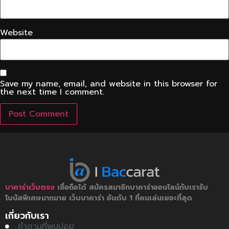
Website
Save my name, email, and website in this browser for
the next time I comment.
บาคาร่าเว็บตรง
เชื่อถือได้ สมัครสมาชิกบาคาร่าออนไลน์กับเรารับ
โบนัสพิเศษมากมาย เว็บบาคาร่า อันดับ 1 ที่คนเล่นเยอะที่สุด
เกี่ยวกับเรา
คำถามที่พบบ่อย