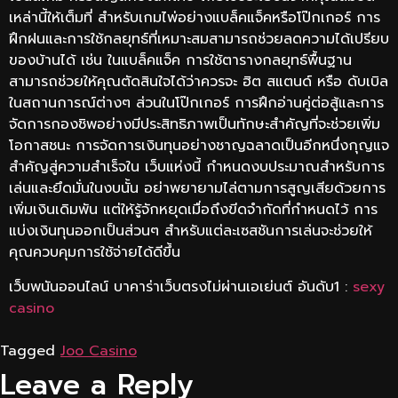
เหล่านี้ให้เต็มที่ สำหรับเกมไพ่อย่างแบล็คแจ็คหรือโป๊กเกอร์ การ
ฝึกฝนและการใช้กลยุทธ์ที่เหมาะสมสามารถช่วยลดความได้เปรียบ
ของบ้านได้ เช่น ในแบล็คแจ็ค การใช้ตารางกลยุทธ์พื้นฐาน
สามารถช่วยให้คุณตัดสินใจได้ว่าควรจะ ฮิต สแตนด์ หรือ ดับเบิล
ในสถานการณ์ต่างๆ ส่วนในโป๊กเกอร์ การฝึกอ่านคู่ต่อสู้และการ
จัดการกองชิพอย่างมีประสิทธิภาพเป็นทักษะสำคัญที่จะช่วยเพิ่ม
โอกาสชนะ การจัดการเงินทุนอย่างชาญฉลาดเป็นอีกหนึ่งกุญแจ
สำคัญสู่ความสำเร็จใน เว็บแห่งนี้ กำหนดงบประมาณสำหรับการ
เล่นและยึดมั่นในงบนั้น อย่าพยายามไล่ตามการสูญเสียด้วยการ
เพิ่มเงินเดิมพัน แต่ให้รู้จักหยุดเมื่อถึงขีดจำกัดที่กำหนดไว้ การ
แบ่งเงินทุนออกเป็นส่วนๆ สำหรับแต่ละเซสชันการเล่นจะช่วยให้
คุณควบคุมการใช้จ่ายได้ดีขึ้น
เว็บพนันออนไลน์ บาคาร่าเว็บตรงไม่ผ่านเอเย่นต์ อันดับ1 :
sexy
casino
Tagged
Joo Casino
Leave a Reply