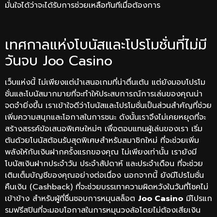
มั่นใจได้ว่าจะได้รับการช่วยเหลือทันทีเมื่อต้องการ
เทศกาลแห่งโบนัสและโปรโมชั่นที่ไม่มี
วันจบ Joo Casino
เว็บแห่งนี้ ไม่เพียงแต่นำเสนอเกมที่น่าตื่นเต้น แต่ยังมอบโปรโม
ชั่นและโบนัสมากมายที่จะทำให้ประสบการณ์การเล่นของคุณน่า
จดจำยิ่งขึ้น เราเข้าใจดีว่าโบนัสและโปรโมชั่นเป็นส่วนสำคัญที่ช่วย
เพิ่มความสนุกและโอกาสในการชนะ ดังนั้นเราจึงไม่เคยหยุดที่จะ
สร้างสรรค์ข้อเสนอพิเศษใหม่ๆ เพื่อตอบแทนผู้เล่นของเรา เริ่ม
ต้นด้วยโบนัสต้อนรับสุดพิเศษสำหรับสมาชิกใหม่ ที่จะช่วยเพิ่ม
พลังให้กับเงินฝากครั้งแรกของคุณ ไม่เพียงเท่านั้น เรายังมี
โบนัสเงินฝากประจำวัน ประจำสัปดาห์ และประจำเดือน ที่จะช่วย
เติมเต็มบัญชีของคุณอย่างต่อเนื่อง นอกจากนี้ ยังมีโปรโมชั่น
คืนเงิน (Cashback) ที่จะช่วยบรรเทาความผิดหวังในวันที่โชคไม่
เข้าข้าง สำหรับผู้ที่ชื่นชอบการหมุนสล็อต
Joo Casino
มีโปรแก
รมฟรีสปินที่จะมอบโอกาสในการหมุนวงล้อโดยไม่ต้องเสียเงิน