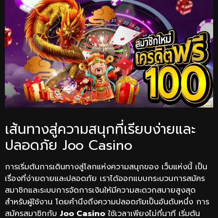
เส้นทางสู่ความสนุกที่เรียบง่ายและ
ปลอดภัย Joo Casino
การเริ่มต้นการเดินทางสู่โลกแห่งความสนุกของ เว็บแห่งนี้ เป็น
เรื่องที่ง่ายดายและปลอดภัย เราได้ออกแบบกระบวนการสมัคร
สมาชิกและระบบการจัดการเงินให้มีความสะดวกสบายสูงสุด
สำหรับผู้ใช้งาน โดยคำนึงถึงความปลอดภัยเป็นอันดับหนึ่ง การ
สมัครสมาชิกกับ
Joo Casino
ใช้เวลาเพียงไม่กี่นาที เริ่มต้น