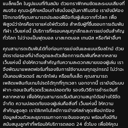
แบล็คแจ็ค ในรูปแบบที่ทันสมัย ด้วยกราฟิกคมชัดและระบบเสียงที่
สมจริง คุณจะรู้สึกเหมือนกำลังนั่งอยู่ในคาสิโนจริง เรายังมีห้อง
โป๊กเกอร์ที่คุณสามารถประลองฝีมือกับผู้เล่นจากทั่วโลก เพื่อ
พิสูจน์ว่าใครคือราชาแห่งไพ่ตัวจริง สำหรับผู้ที่ชื่นชอบการเดิมพัน
กีฬา เว็บแห่งนี้ มีบริการที่ครอบคลุมทุกลีกและการแข่งขันสำคัญ
ทั่วโลก ไม่ว่าจะเป็นฟุตบอล บาสเกตบอล เทนนิส หรือกีฬาอื่นๆ
คุณสามารถเดิมพันได้ทั้งก่อนการแข่งขันและแบบเรียลไทม์ ด้วย
อัตราต่อรองที่น่าดึงดูดและตัวเลือกการเดิมพันที่หลากหลาย
เว็บแห่งนี้ ยังให้ความสำคัญกับความสะดวกสบายของผู้เล่น เรา
จึงพัฒนาแพลตฟอร์มที่รองรับการใช้งานบนทุกอุปกรณ์ ไม่ว่าจะ
เป็นคอมพิวเตอร์ สมาร์ทโฟน หรือแท็บเล็ต คุณสามารถ
เพลิดเพลินกับเกมโปรดได้ทุกที่ทุกเวลา นอกจากนี้ เรายังมีระบบ
ฝาก-ถอนเงินที่รวดเร็วและปลอดภัย รองรับวิธีการชำระเงินที่
หลากหลาย เพื่อให้คุณสามารถเริ่มต้นความสนุกได้อย่างไร้ขีด
จำกัด ความปลอดภัยของผู้เล่นคือสิ่งที่ เว็บแห่งนี้ ให้ความ
สำคัญสูงสุด เราใช้เทคโนโลยีการเข้ารหัสล่าสุดเพื่อปกป้อง
ข้อมูลส่วนตัวและธุรกรรมทางการเงินของคุณ พร้อมทั้งมีทีม
สนับสนุนลูกค้าที่พร้อมให้บริการตลอด 24 ชั่วโมง เพื่อให้คุณ