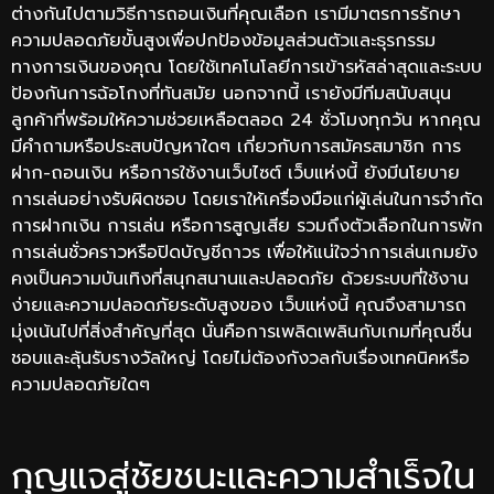
ต่างกันไปตามวิธีการถอนเงินที่คุณเลือก เรามีมาตรการรักษา
ความปลอดภัยขั้นสูงเพื่อปกป้องข้อมูลส่วนตัวและธุรกรรม
ทางการเงินของคุณ โดยใช้เทคโนโลยีการเข้ารหัสล่าสุดและระบบ
ป้องกันการฉ้อโกงที่ทันสมัย นอกจากนี้ เรายังมีทีมสนับสนุน
ลูกค้าที่พร้อมให้ความช่วยเหลือตลอด 24 ชั่วโมงทุกวัน หากคุณ
มีคำถามหรือประสบปัญหาใดๆ เกี่ยวกับการสมัครสมาชิก การ
ฝาก-ถอนเงิน หรือการใช้งานเว็บไซต์ เว็บแห่งนี้ ยังมีนโยบาย
การเล่นอย่างรับผิดชอบ โดยเราให้เครื่องมือแก่ผู้เล่นในการจำกัด
การฝากเงิน การเล่น หรือการสูญเสีย รวมถึงตัวเลือกในการพัก
การเล่นชั่วคราวหรือปิดบัญชีถาวร เพื่อให้แน่ใจว่าการเล่นเกมยัง
คงเป็นความบันเทิงที่สนุกสนานและปลอดภัย ด้วยระบบที่ใช้งาน
ง่ายและความปลอดภัยระดับสูงของ เว็บแห่งนี้ คุณจึงสามารถ
มุ่งเน้นไปที่สิ่งสำคัญที่สุด นั่นคือการเพลิดเพลินกับเกมที่คุณชื่น
ชอบและลุ้นรับรางวัลใหญ่ โดยไม่ต้องกังวลกับเรื่องเทคนิคหรือ
ความปลอดภัยใดๆ
กุญแจสู่ชัยชนะและความสำเร็จใน