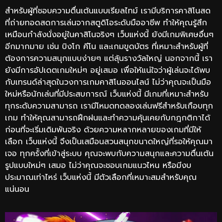
สำหรับผู้ที่ชอบความตื่นเต้นแบบเรียลไทม์ เรามีบริการคาสิโนสด
ที่ถ่ายทอดสดการเล่นจากสตูดิโอระดับมืออาชีพ ทำให้คุณรู้สึก
เหมือนกำลังนั่งอยู่ในคาสิโนจริงๆ เว็บแห่งนี้ ยังมีเกมพิเศษอื่นๆ
อีกมากมาย เช่น บิงโก คีโน และเกมขูดบัตร ที่เหมาะสำหรับผู้ที่
ต้องการความสนุกแบบง่ายๆ แต่ลุ้นรางวัลใหญ่ นอกจากนี้ เรา
ยังมีการอัปเดตเกมใหม่ๆ อยู่เสมอ เพื่อให้แน่ใจว่าผู้เล่นจะได้พบ
กับเทรนด์ล่าสุดในวงการเกมคาสิโนออนไลน์ ไม่ว่าคุณจะเป็นมือ
ใหม่หรือนักเล่นที่มีประสบการณ์ เว็บแห่งนี้ มีเกมที่เหมาะสำหรับ
ทุกระดับความสามารถ เรามีโหมดทดลองเล่นฟรีสำหรับเกือบทุก
เกม ทำให้คุณสามารถฝึกฝนและทำความคุ้นเคยกับกฎกติกาได้
ก่อนที่จะเริ่มเดิมพันจริง ด้วยความหลากหลายของเกมที่มีให้
เลือก เว็บแห่งนี้ จึงเป็นเสมือนสวนสนุกขนาดใหญ่ที่รอให้คุณมา
เจอ ทุกครั้งที่เข้าสู่ระบบ คุณจะพบกับความสนุกและความตื่นเต้น
รูปแบบใหม่ๆ เสมอ ไม่ว่าคุณจะชอบเกมแนวไหน หรือมีงบ
ประมาณเท่าไหร่ เว็บแห่งนี้ มีตัวเลือกที่เหมาะสมสำหรับคุณ
แน่นอน