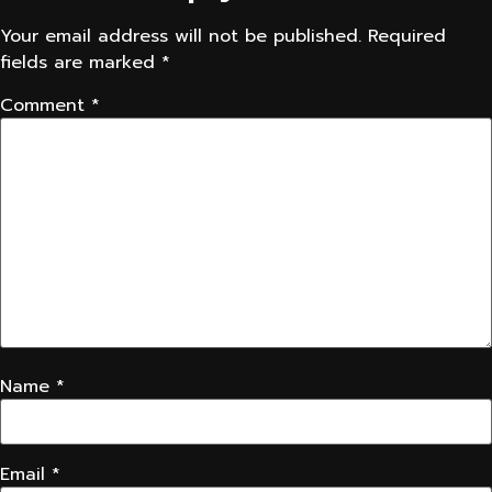
Your email address will not be published.
Required
fields are marked
*
Comment
*
Name
*
Email
*