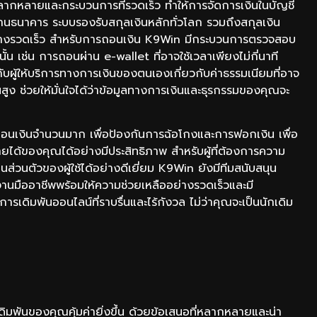
ากหลายและกระบวนการที่รวดเร็ว ทำให้การจัดการเงินในบัญชี
านธนาคาร ระบบรองรับสกุลเงินหลักทั่วโลก รวมถึงสกุลเงิน
ด้อย่างรวดเร็ว สำหรับการถอนเงิน K9Win มีกระบวนการตรวจสอบ
้น เช่น การถอนผ่าน e-wallet ที่อาจใช้เวลาเพียงไม่กี่นาที
ับผู้ให้บริการทางการเงินของตนเองเกี่ยวกับค่าธรรมเนียมที่อาจ
ูง ช่วยให้มั่นใจได้ว่าข้อมูลทางการเงินและธุรกรรมของคุณจะ
ถอนเงินจำนวนมาก เพื่อป้องกันการฉ้อโกงและการฟอกเงิน เพื่อ
ยได้ของคุณได้อย่างมีประสิทธิภาพ สำหรับผู้ที่ต้องการความ
ส่วนตัวของผู้ใช้ได้อย่างดีเยี่ยม K9Win ยังมีทีมสนับสนุน
งานมืออาชีพพร้อมให้ความช่วยเหลืออย่างรวดเร็วและมี
เดิมพันออนไลน์ที่ราบรื่นและไร้กังวล ไม่ว่าคุณจะเป็นนักเดิม
ดิมพันของคุณคุ้มค่ายิ่งขึ้น ด้วยข้อเสนอที่หลากหลายและน่า