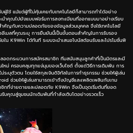
ใช้ แม้แต่ผู้ที่ไม่คุ้นเคยกับเทคโนโลยีก็สามารถทำได้อย่าง
ระบบจะนำคุณไปยังแบบฟอร์มการลงทะเบียนที่ออกแบบมาอย่างเรียบ
ามสำคัญกับความปลอดภัยของข้อมูลส่วนบุคคล จึงใช้เทคโนโลยี
อีเมลที่คุณระบุ การยืนยันนี้เป็นขั้นตอนสำคัญในการรับรอง
ภัยใน K9Win ได้ทันที ระบบจะนำเสนอโบนัสต้อนรับและโปรโมชั่นพิ
ลอดกระบวนการสมัครสมาชิก ทีมสนับสนุนลูกค้าที่เป็นมิตรและมี
หม่ ครอบคลุมทุกแง่มุมของเว็บไซต์ ตั้งแต่วิธีการเดิมพัน การ
ะบุตัวตน โดยใช้สกุลเงินดิจิทัลในการทำธุรกรรม ช่วยให้ผู้เล่น
id ช่วยให้ผู้เล่นสามารถเข้าถึงบัญชีและเพลิดเพลินกับเกม
ิกที่ง่ายดายและปลอดภัย K9Win จึงเป็นจุดเริ่มต้นที่ยอด
รับคุณสู่ชุมชนนักเดิมพันที่กำลังเติบโตอย่างรวดเร็ว