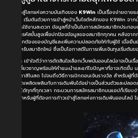
การเข้าสู่โลกแห่งความบันเทิงของ
K9Win
เป็นเรื่องง่ายดายแล
สบายๆ เริ่มต้นด้วยการเข้าสู่หน้าเว็บไซต์หลักของ K9Win จากน
ง่ายและใช้งานสะดวก ข้อมูลที่จำเป็นในการสมัครสมาชิกประกอบด
การเข้ารหัสขั้นสูงเพื่อปกป้องข้อมูลของสมาชิกทุกคน หลังจากก
ความถูกต้องของบัญชีและเพิ่มความปลอดภัยให้กับผู้ใช้ เมื่อยื
เศษสำหรับสมาชิกใหม่ ซึ่งเป็นโอกาสดีในการเพิ่มเงินทุนเริ่มต้น
K9Win เข้าใจดีว่าการตัดสินใจเลือกเว็บพนันออนไลน์อาจเป็นเร
ความเชี่ยวชาญพร้อมให้คำแนะนำและแก้ไขปัญหาที่อาจเกิดขึ้น นอก
ใช้งานคาสิโนสด ไปจนถึงวิธีการเบิกถอนเงินรางวัล สำหรับผู้ที่
สามารถเพลิดเพลินกับการเดิมพันได้อย่างเป็นส่วนตัวและปลอดภั
ต่างๆ ได้ทุกที่ทุกเวลา กระบวนการสมัครสมาชิกบนแอปก็เรียบง่
เยี่ยมสำหรับผู้ที่ต้องการก้าวเข้าสู่โลกแห่งการเดิมพันออนไลน์