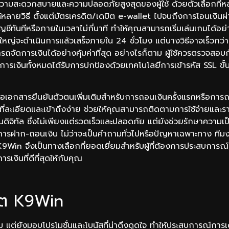
วามสะดวกสบายและความปลอดภัยสูงสุดของผู้ใช้ ด้วยตัวเลือกที่หล
ายวิธี ตั้งแต่บัตรเครดิต/เดบิต e-wallet ไปจนถึงการโอนเงินผ่
ญชีทันทีหรือภายในเวลาไม่กี่นาที ทำให้คุณสามารถเริ่มเล่นเกมไ
ใหญ่จะดำเนินการแล้วเสร็จภายใน 24 ชั่วโมง แต่บางวิธีอาจเร็วกว่านั
ัดการเงินได้อย่างคุ้มค่าที่สุด อย่างไรก็ตาม ผู้ใช้ควรตรวจสอบก
รเงินทั้งหมดได้รับการปกป้องด้วยเทคโนโลยีการเข้ารหัส SSL ขั้นส
ขอเอกสารยืนยันตัวตนเพิ่มเติมสำหรับการถอนเงินครั้งแรกหรือการ
ี่ละเอียดและเข้าถึงง่าย ช่วยให้คุณสามารถติดตามการใช้จ่ายและรา
จิทัล ซึ่งไม่เพียงแต่รวดเร็วและปลอดภัย แต่ยังช่วยรักษาความเป็น
บการฝาก-ถอนเงิน ไม่ว่าจะเป็นคำถามทั่วไปหรือปัญหาเฉพาะทาง ทีม
in จึงเป็นทางเลือกที่ยอดเยี่ยมสำหรับผู้ที่ต้องการประสบการณ์การ
ินที่ดีที่สุดให้กับคุณ
ชิต K9Win
ยม แต่ยังมอบโปรโมชั่นและโบนัสที่น่าดึงดูดใจ ทำให้ประสบการณ์การเ