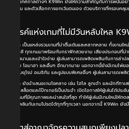
ชั่นตามเทศกาลต่างๆ K9Win ยังให้ความสำคัญกับการพนันอย่างมี
เวลาเล่น และตัวเลือกการยกเว้นตนเอง ด้วยบริการที่ครอบคลุ
สวรรค์แห่งเกมที่ไม่มีวันหลับใหล K
K9Win เป็นแหล่งรวมเกมที่น่าตื่นเต้นและหลากหลาย ทั้งเกมใหม่
แฟนตาซี ทุกเกมมาพร้อมกับกราฟิกสวยงาม เสียงประกอบที่น่าปร
ที่สนุกสนานและเข้าใจง่าย ผู้เล่นสามารถเพลิดเพลินกับการล่า
โฮลเด็ม โอมาฮา และอื่นๆ อีกมากมาย นอกจากนี้ยังมีเกมไพ่ยอดนิ
เล็ตแบบยุโรป อเมริกัน และรูปแบบพิเศษอื่นๆ ผู้เล่นสามารถเพ
K9Win ยังนำเสนอเกมโชคลาง เช่น ไฮโล ลูกเต๋า และนักกีฑาเสมือ
แข่งขันสล็อตและโป๊กเกอร์เป็นประจำ เปิดโอกาสให้ผู้เล่นได้ประช
เสนอเกมที่มีคุณภาพและน่าสนใจที่สุด ทำให้ผู้เล่นมีเกมใหม่ให
เพลิดเพลินกับเกมโปรดได้ทุกที่ทุกเวลา นอกจากนี้ K9Win ยังม
ประตูสู่อาณาจักรความสนุกเพียงปลา