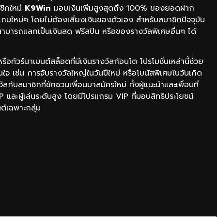
าชิกใหม่
K9Win
มอบเงินเพิ่มสูงสุดถึง 100% ของยอดฝาก
กมใหม่ๆ โดยไม่ต้องเสี่ยงเงินของตัวเอง สำหรับสมาชิกปัจจุบัน
นี้สามารถแลกเป็นเงินสด ฟรีสปิน หรือของรางวัลพิเศษอื่นๆ ได้
ทัวร์นาเมนต์สล็อตที่มีเงินรางวัลก้อนโต โปรโมชั่นเหล่านี้ช่วย
ใจ เช่น การจับรางวัลใหญ่ในวันปีใหม่ หรือโบนัสพิเศษในวันเกิด
กับสมาชิกที่ชักชวนเพื่อนมาสมัครใหม่ ทั้งผู้แนะนำและเพื่อนที่
 และผู้เล่นระดับสูง โดยมีโปรแกรม VIP ที่มอบสิทธิประโยชน์
นต์เฉพาะกลุ่ม