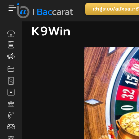
เข้าสู่ระบบ/สมัครสมาช
K9Win