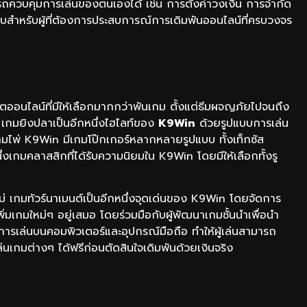
รถควบคุมการเล่นของตนเองได้ เช่น การตั้งค่าวงเงิน การจำกัด
สำหรับผู้ที่ต้องการประสบการณ์การเดิมพันออนไลน์ที่ครบวงจร
ตออนไลน์ที่มีให้เลือกมากกว่าพันเกม ตั้งแต่ธีมผจญภัยไปจนถึง
 เกมยิงปลาเป็นอีกหนึ่งไฮไลท์ของ
K9Win
ด้วยรูปแบบการเล่น
กมไพ่ K9Win มีเกมโป๊กเกอร์หลากหลายรูปแบบ ทั้งเท็กซัส
่งเกมคลาสสิกที่ได้รับความนิยมใน K9Win โดยมีให้เลือกทั้งรู
ม่ เกมทัวร์นาเมนต์เป็นอีกหนึ่งจุดเด่นของ K9Win โดยจัดการ
ิ่มเกมใหม่ๆ อยู่เสมอ โดยร่วมมือกับผู้พัฒนาเกมชั้นนำเพื่อนำ
การเล่นบนคอมพิวเตอร์และอุปกรณ์มือถือ ทำให้ผู้เล่นสามารถ
เกมต่างๆ ได้ฟรีก่อนตัดสินใจเดิมพันด้วยเงินจริง