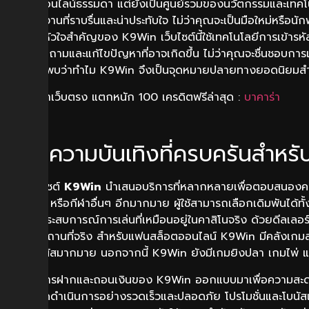
พนันออนไลน์ธรรมดา แต่ยังเป็นศูนย์รวมของนวัตกรรมและเทคโ
การใช้งานที่ราบรื่นและน่าประทับใจ ไม่ว่าคุณจะเป็นมือใหม่ห
ถือคือหัวใจสำคัญของ K9Win เว็บไซต์นี้ใช้เทคโนโลยีการเข้ารหัส
ตอบคำถามและแก้ไขปัญหาที่อาจเกิดขึ้น ไม่ว่าคุณจะชื่นชอบการ
และค้นพบว่าทำไม K9Win จึงเป็นจุดหมายปลายทางยอดนิยมสำหร
บาคาร่าเว็บตรง แตกหนัก 100 เครดิตฟรีล่าสุด :
บาคาร่า
เมนูความบันเทิงที่ครบครันสำห
ในเว็บไซต์
K9Win
นำเสนอบริการที่หลากหลายเพื่อตอบสนองควา
เทนนิส หรือกีฬาอื่นๆ อีกมากมาย ผู้ใช้สามารถเลือกเดิมพันได
เสนอประสบการณ์การเล่นที่เหมือนอยู่ในคาสิโนจริง ด้วยดีลเลอร
อยู่ในสถานที่จริง สำหรับแฟนสล็อตออนไลน์ K9Win มีคลังเกมส
และโบนัสมากมาย นอกจากนี้ K9Win ยังมีเกมยิงปลา เกมไพ่ และ
ระบบการฝากและถอนเงินของ K9Win ออกแบบมาเพื่อความสะดวกส
ทั้งหมดดำเนินการอย่างรวดเร็วและปลอดภัย โปรโมชั่นและโบนัสเป