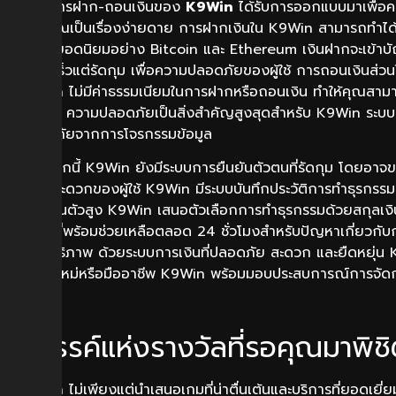
ระบบการฝาก-ถอนเงินของ
K9Win
ได้รับการออกแบบมาเพื่อค
ของคุณเป็นเรื่องง่ายดาย การฝากเงินใน K9Win สามารถทำได้หล
ดิจิทัลยอดนิยมอย่าง Bitcoin และ Ethereum เงินฝากจะเข้าบั
ที่รวดเร็วแต่รัดกุม เพื่อความปลอดภัยของผู้ใช้ การถอนเงินส่วน
K9Win ไม่มีค่าธรรมเนียมในการฝากหรือถอนเงิน ทำให้คุณสามารถจ
เกิดขึ้น ความปลอดภัยเป็นสิ่งสำคัญสูงสุดสำหรับ K9Win ระบบกา
ปลอดภัยจากการโจรกรรมข้อมูล
นอกจากนี้ K9Win ยังมีระบบการยืนยันตัวตนที่รัดกุม โดยอาจ
ความสะดวกของผู้ใช้ K9Win มีระบบบันทึกประวัติการทำธุรกรรมท
เป็นส่วนตัวสูง K9Win เสนอตัวเลือกการทำธุรกรรมด้วยสกุลเงินดิ
ลูกค้าที่พร้อมช่วยเหลือตลอด 24 ชั่วโมงสำหรับปัญหาเกี่ยวกั
ประสิทธิภาพ ด้วยระบบการเงินที่ปลอดภัย สะดวก และยืดหยุ่น K9W
พันมือใหม่หรือมืออาชีพ K9Win พร้อมมอบประสบการณ์การจัดการเง
สวรรค์แห่งรางวัลที่รอคุณมาพิ
K9Win ไม่เพียงแต่นำเสนอเกมที่น่าตื่นเต้นและบริการที่ยอดเยี่