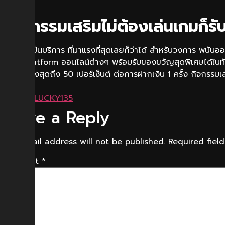
กิจกรรมเสริมไม่ต้องเล่นเกมก็รั
นับว่าเป็นบริการ ที่มาแรงที่สุดเลยก็ว่าได้ สำหรับวงการ พนันอ
ยัง Platform ออนไลน์ต่างๆ พร้อมรับของขวัญสุดพิเศษได้ในทันท
ทันที สูงสุดถึง 50 เปอร์เซ็นต์ ต่อการฝากเงิน 1 ครั้ง กิจกรรมเ
Tagged
LUCKY135
Leave a Reply
Your email address will not be published.
Required fiel
Comment
*