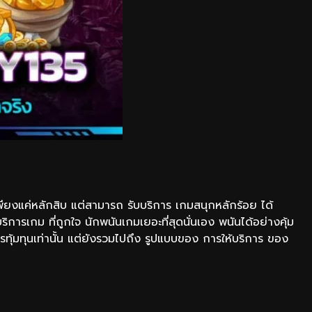
ียงแค่หลักสิบ แต่สามารถ รับบริการ เกมสนุกหลักร้อย ได้
ริการเกม ที่ถูกใจ นักพนันเกมเยอะที่สุดนั่นเอง พนันได้อย่างคุ้ม
่การทุ้มทุนเท่านั้น แต่ยังรวมไปถึง รูปแบบของ การให้บริการ ของ