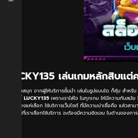
LUCKY135
เล่นเกมหลักสิบแต
เล่นเกมสนุก จากผู้ให้บริการชั้นนำ เล่นในรูปแบบใด ก็คุ้ม สำหรั
ง่ายๆที่
LUCKY135
เพราะเราใส่ใจ ในทุกเกม ให้มีความทันสมัย ใ
ค่า เพียงแค่เลือก ใช้บริการเว็บไซต์ ที่มีความน่าเชื่อถือ แล้วส
เว็บไซต์ที่เราเลือกใช้บริการ จะต้องมีความชัดเจน ในด้านของกา