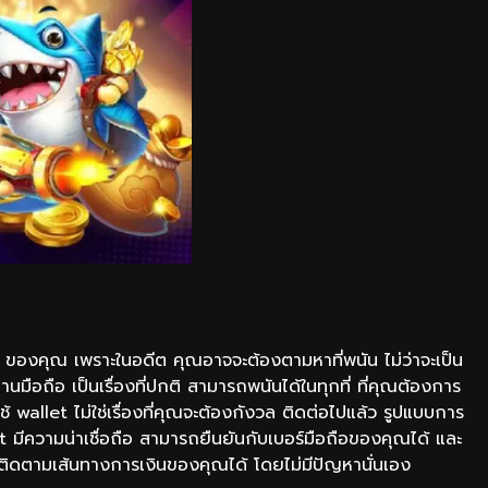
การ ของคุณ เพราะในอดีต คุณอาจจะต้องตามหาที่พนัน ไม่ว่าจะเป็น
่านมือถือ เป็นเรื่องที่ปกติ สามารถพนันได้ในทุกที่ ที่คุณต้องการ
allet ไม่ใช่เรื่องที่คุณจะต้องกังวล ติดต่อไปแล้ว รูปแบบการ
t มีความน่าเชื่อถือ สามารถยืนยันกับเบอร์มือถือของคุณได้ และ
ารติดตามเส้นทางการเงินของคุณได้ โดยไม่มีปัญหานั่นเอง