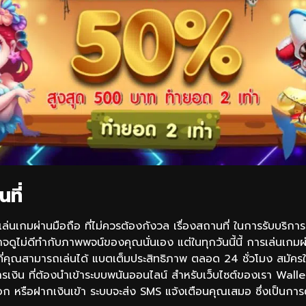
นที่
เล่นเกมผ่านมือถือ ที่ไม่ควรต้องกังวล เรื่องสถานที่ ในการรับบริ
งอาจดูไม่ดีทำกับภาพพจน์ของคุณนั่นเอง แต่ในทุกวันนี้นี้ การเล่นเกมผ
ุณสามารถเล่นได้ แบตเต็มประสิทธิภาพ ตลอด 24 ชั่วโมง สมัครใช้ w
รเงิน ที่ต้องนำเข้าระบบพนันออนไลน์ สำหรับเว็บไซต์ของเรา Walle
ออก หรือฝากเงินเข้า ระบบจะส่ง SMS แจ้งเตือนคุณเสมอ ซึ่งเป็นก