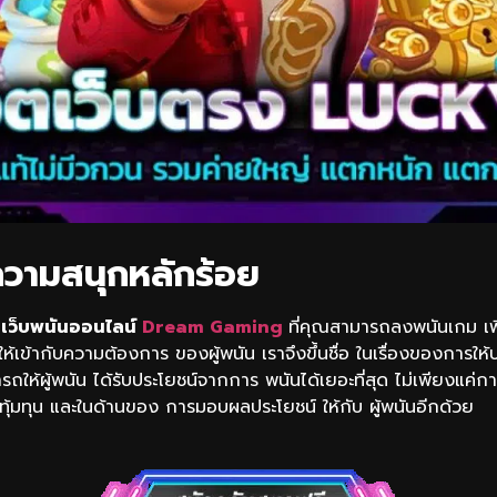
่ความสนุกหลักร้อย
บ
เว็บพนันออนไลน์
Dream Gaming
ที่คุณสามารถลงพนันเกม เพ
ห้เข้ากับความต้องการ ของผู้พนัน เราจึงขึ้นชื่อ ในเรื่องของการให้บ
ามารถให้ผู้พนัน ได้รับประโยชน์จากการ พนันได้เยอะที่สุด ไม่เพียงแค
รทุ้มทุน และในด้านของ การมอบผลประโยชน์ ให้กับ ผู้พนันอีกด้วย