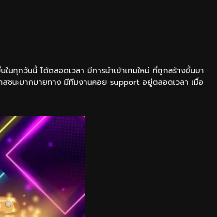
้นในทุกวันนี้ ได้ตลอดเวลา มีการนำเข้าเกมใหม่ ที่ถูกสร้างขึ้นมา
ีโอกาสชนะมากมายทาง มีทีมงานคอย support อยู่ตลอดเวลา เมื่อ