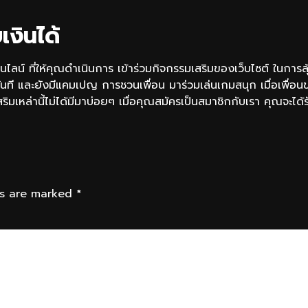
บเงินได้
อนไลน์ ที่ให้คุณดำเนินการ เข้าร่วมกิจกรรมเสริมของเว็บไซต์ ในการล
ี และยังมีแคมเปญ การชวนเพื่อน มาร่วมเล่นเกมสนุก เมื่อเพื่อนของ
สริมเหล่านี้ไม่ได้มีมาบ่อยๆ เมื่อคุณสมัครเป็นสมาชิกกับเรา คุณจะไ
ds are marked
*