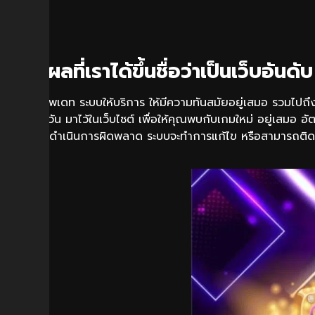
เหตุผลที่เราได้ขึ้นชื่อว่าเป็นเว็บอันดั
มีการอัพเดท ระบบให้บริการ ให้มีความทันสมัยอยู่เสมอ รวมไปถึงอุ
ในทุกๆวัน มาไว้ในเว็บไซต์ เพื่อให้คุณพบกับเกมใหม่ อยู่เสม
ผู้พนัน ดำเนินการผิดพลาด ระบบจะทำการแก้ไข หรือสามารถติ