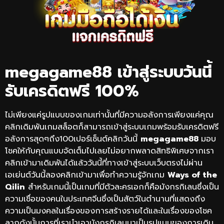
megagame88
เข้าสู่ระบบวันนี้
รับเครดิตฟรี 100%
ไม่เพียงแค่รูปแบบของเกมเท่านั้นที่มีความอลังการเพียงแค่คุณ
คลิกเดิมพันเกมสล็อตก็สามารถเข้าสู่ระบบเกมพร้อมรับเครดิตฟรี
อลังการสุดๆถึง100เปอร์เซ็นต์คลิกวันนี้
megagame88
มอบ
โชคให้กับคุณแบบจัดเต็มไปเลยไม่อยากพลาดสิทธิพิเศษจากเรา
คลิกเข้ามาเดิมพันได้แล้ววันนี้ที่ทางเข้าสู่ระบบเว็บตรงไม่ผ่าน
เอเย่นต์วันนี้ลองคลิกเข้ามาเพื่อทำความรู้จักเกม
Ways of the
Qilin
สำหรับเกมนี้เป็นเกมที่มีตัวละครเอกก็คือมังกรกิเลนซึ่งเป็น
ความเชื่อของคนในประเทศจีนซึ่งเป็นสัตว์ในตำนานที่แสดงถึง
ความเป็นมงคลในเรื่องของการสร้างรายได้และในเรื่องของโชค
ลาภดังนั้นการที่เรานำเอามังกรกิเลนมาเป็นรูปแบบของการเดิม