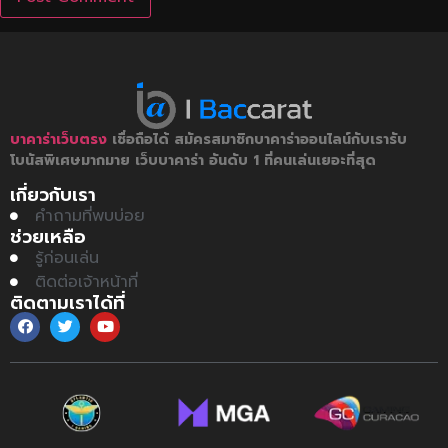
บาคาร่าเว็บตรง
เชื่อถือได้ สมัครสมาชิกบาคาร่าออนไลน์กับเรารับ
โบนัสพิเศษมากมาย เว็บบาคาร่า อันดับ 1 ที่คนเล่นเยอะที่สุด
เกี่ยวกับเรา
คำถามที่พบบ่อย
ช่วยเหลือ
รู้ก่อนเล่น
ติดต่อเจ้าหน้าที่
ติดตามเราได้ที่