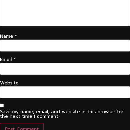
Name
*
Email
*
Website
Save my name, email, and website in this browser for
the next time I comment.