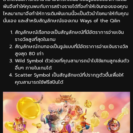
พันจึงทำให้คุณพบกับการสร้างรายได้ที่จะทำให้เงินทองของคุณ
ไหลมาเทมาจึงทำให้การเดิมพันเกมนี้จะเป็นตัวนำโชคมาให้กับคุณ
นั่นเอง และสำหรับสัญลักษณ์ของเกม Ways of the Qilin
สัญลักษณ์เรือทองเป็นสัญลักษณ์ที่มีอัตราการจ่ายเงิน
รางวัลสูงที่สุดในเกม
สัญลักษณ์กบทองเป็นรูปแบบที่มีอัตราการจ่ายเงินรางวัล
สูงสุด 80 เท่า
Wild Symbol ตัวช่วยที่คุณสามารถนำไปใช้แทนลูกเล่นตัว
อื่นๆ ภายในเกมได้
Scatter Symbol เป็นสัญลักษณ์ที่ปรากฏตัวขึ้นเพื่อให้
คุณสามารถใช้ฟรีสปินได้