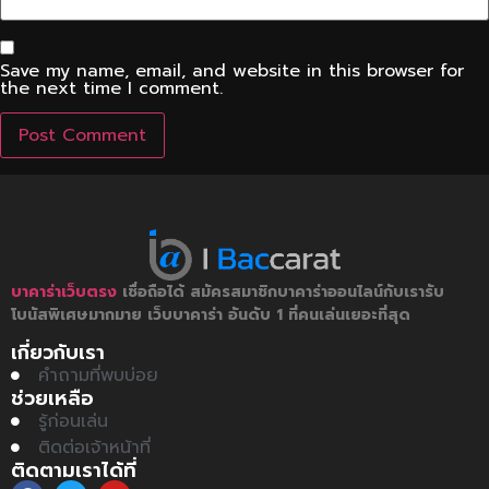
Save my name, email, and website in this browser for
the next time I comment.
บาคาร่าเว็บตรง
เชื่อถือได้ สมัครสมาชิกบาคาร่าออนไลน์กับเรารับ
โบนัสพิเศษมากมาย เว็บบาคาร่า อันดับ 1 ที่คนเล่นเยอะที่สุด
เกี่ยวกับเรา
คำถามที่พบบ่อย
ช่วยเหลือ
รู้ก่อนเล่น
ติดต่อเจ้าหน้าที่
ติดตามเราได้ที่