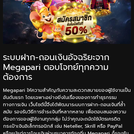
ระบบฝาก-ถอนเงินอัจฉริยะจาก
Megapari ตอบโจทย์ทุกความ
ต้องการ
Megapari ให้ความสำคัญกับความสะดวกสบายของผู้ใช้งานเป็น
อันดับแรก โดยเฉพาะอย่างยิ่งในเรื่องของการทำธุรกรรม
ทางการเงิน เว็บไซต์นี้จึงได้พัฒนาระบบการฝาก-ถอนเงินที่ล้ำ
สมัย รองรับวิธีการชำระเงินที่หลากหลาย เพื่อตอบสนองความ
ต้องการของผู้ใช้งานทุกกลุ่ม ไม่ว่าคุณจะถนัดใช้บัตรเครดิต
กระเป๋าเงินอิเล็กทรอนิกส์ เช่น Neteller, Skrill หรือ PayPal
หรือแม้แต่การโอนเงินผ่านธนาคารท้องถิ่น Megapari ก็รองรับ