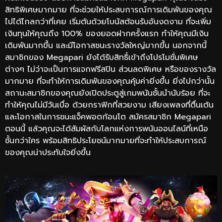
สิทธิพิเศษมากมาย ที่จะช่วยให้ประสบการณ์การเดิมพันของคุณ
ไปได้ไกลกว่าที่เคย เริ่มต้นด้วยโบนัสต้อนรับอันงดงาม ที่จะเพิ่ม
เงินทุนให้คุณถึง 100% ของยอดฝากครั้งแรก ทำให้คุณมีเงิน
เดิมพันมากขึ้น และมีโอกาสชนะรางวัลใหญ่มากขึ้น นอกจากนี้
สมาชิกของ Megapari ยังได้รับสิทธิ์เข้าถึงโปรโมชั่นพิเศษ
ต่างๆ ไม่ว่าจะเป็นการแจกฟรีสปิน ส่วนลดพิเศษ หรือของรางวัล
มากมาย ที่จะทำให้การเดิมพันของคุณคุ้มค่ายิ่งขึ้น ยิ่งไปกว่านั้น
สถานะสมาชิกของคุณยังเปิดประตูสู่เกมพนันชั้นนำนับร้อย ที่จะ
ทำให้คุณไม่มีวันเบื่อ ด้วยกราฟิกที่สวยงาม เสียงเพลงที่ตื่นเต้น
และโอกาสในการชนะแจ็คพอตก้อนโต สมัครสมาชิก Megapari
ตอนนี้ แล้วคุณจะได้สัมผัสกับโลกแห่งการพนันออนไลน์ที่เหนือ
ชั้นกว่าใคร พร้อมสิทธิประโยชน์มากมายที่จะทำให้ประสบการณ์
ของคุณน่าประทับใจยิ่งขึ้น