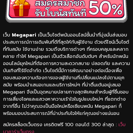
เว็บ
Megapari
เป็นเว็บไซต์พนันออนไลน์ชั้นนำที่มุ่งมั่นส่งมอบ
ประสบการณ์การเดิมพันที่ดีที่สุดให้กับผู้ใช้งาน ด้วยดีไซน์เว็บไซต์
ที่ทันสมัย ใช้งานง่าย รวมถึงบริการต่างๆ ที่ครอบคลุมและหลาก
หลาย ทำให้ Megapari เป็นตัวเลือกอันดับต้นๆ สำหรับนักพนัน
ออนไลน์ยุคใหม่ที่ต้องการความสะดวกสบาย ปลอดภัย และความ
บันเทิงที่ไร้ขีดจำกัด เว็บไซต์นี้มีการพัฒนาอย่างต่อเนื่องเพื่อ
ตอบสนองความต้องการของผู้ใช้งานที่เปลี่ยนแปลงไปตามยุค
สมัย พร้อมนำเสนอเกมและบริการใหม่ๆ ที่น่าตื่นเต้นอยู่เสมอ
Megapari จึงเป็นจุดหมายปลายทางสุดพิเศษสำหรับผู้ที่ชื่นชอบ
การเสี่ยงโชคและแสวงหาความเร้าใจในรูปแบบใหม่ๆ ที่แตกต่าง
จากที่อื่น ไม่ว่าคุณจะเป็นมือใหม่หรือเซียนพนัน Megapari ก็
พร้อมมอบประสบการณ์ที่น่าประทับใจให้แก่คุณอย่างแน่นอน
สมัครสล็อตเว็บตรง เครดิตฟรี 100 ถอนได้ 300 ล่าสุด :
เว็บ
บาคาร่าเว็บตรง