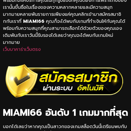
พร้อมที่จะให้บริการคุณในทุกรูปแบบที่คุณต้องการเพราะเก็บของ
เรานั้นขึ้นชื่อในเรื่องของความหลากหลายและมีความสนุก
มากมายหลายพันรายการเพียงแค่คุณคลิกเข้ามาสมัครสมาชิ
กกับเราที่
MIAMI66
คุณก็จะได้พบกับเกมที่ทำเงินให้กับคุณได้
พร้อมกับความสนุกที่คุณสามารถเลือกได้ด้วยตัวของคุณเอง
เดิมพันกับเราวันนี้รับรองได้เลยว่าคุณจะได้พบกับเกมใหม่
มากมาย
เว็บบาคาร่าเว็บตรง
MIAMI66
อันดับ 1 เกมมากที่สุด
บอกได้เลยว่าหากคุณเป็นสาวกของเกมสล็อตวันนี้เตรียมพบกับ