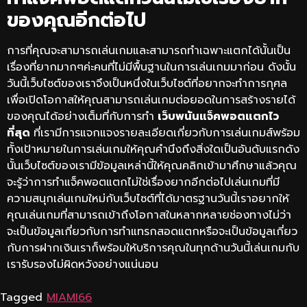
ของคุณอีกต่อไป
การที่คุณจะสามารถเล่นเกมและสามารถทำเฉพาะแตกได้นั้นเป็น
เรื่องที่ยากมากๆค่ะคนที่ไม่มีพื้นฐานในการเล่นเกมมาก่อน ดังนั้น
วันนี้เว็บไซต์ของเราจึงเป็นหนึ่งในเว็บไซต์ที่อยากจะทำการกุศล
เพื่อเปิดโอกาสให้คุณสามารถเล่นเกมต่อยอดในการสร้างรายได้
ของคุณได้อย่างเต็มที่กับการทำ
เว็บพนันแจ็คพอตแตกไว
ที่สุด
ที่เรามีการแจกแจงรายละเอียดเกี่ยวกับการเล่นเกมส์พร้อม
ทั้งเป้าหมายในการเล่นเกมให้คุณคำนึงถึงสิ่งใดเป็นอันดับแรกดัง
นั้นเว็บไซต์ของเรามีข้อมูลเหล่านี้ให้คุณคลิกเข้ามาศึกษาแล้วคุณ
จะรู้ว่าการทำแจ็คพอตแตกไม่ใช่เรื่องยากอีกต่อไปเล่นเกมที่มี
ความสนุกเล่นเกมใหม่กับเว็บไซต์ที่ได้มาตรฐานวันนี้เราอยากให้
คุณเล่นเกมที่สามารถเข้าถึงโอกาสในหลากหลายช่องทางไม่ว่า
จะเป็นข้อมูลเกี่ยวกับการทำแทรกสอดแตกหรือจะเป็นข้อมูลเกี่ยว
กับการฝากเงินเราก็พร้อมให้บริการคุณในทุกด้านวันนี้เล่นเกมกับ
เรารับรองไม่ผิดหวังอย่างแน่นอน
Tagged
MIAMI66