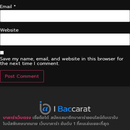
Email
*
Website
Save my name, email, and website in this browser for
the next time I comment.
บาคาร่าเว็บตรง
เชื่อถือได้ สมัครสมาชิกบาคาร่าออนไลน์กับเรารับ
โบนัสพิเศษมากมาย เว็บบาคาร่า อันดับ 1 ที่คนเล่นเยอะที่สุด