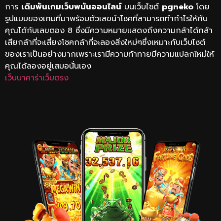
การ
เดิมพันเกมเว็บพนันออนไลน์
บนเว็บไซต์
pgneko
โดย
รูปแบบของเกมที่มาพร้อมตัวเลขนำโชคที่สามารถทำกำไรให้กับ
คุณได้กับเลขตอง 8 ซึ่งมีความหมายแสดงถึงความกล้าได้กล้า
เสียกล้าที่จะเสี่ยงโชคกล้าที่จะลองสิ่งใหม่ๆซึ่งเหมาะกับเว็บไซต์
ของเราเป็นอย่างมากเพราะเรามีความท้าทายมีความแปลกใหม่ให้
คุณได้ลองอยู่เสมอนั่นเอง
เว็บบาคาร่าเว็บตรง