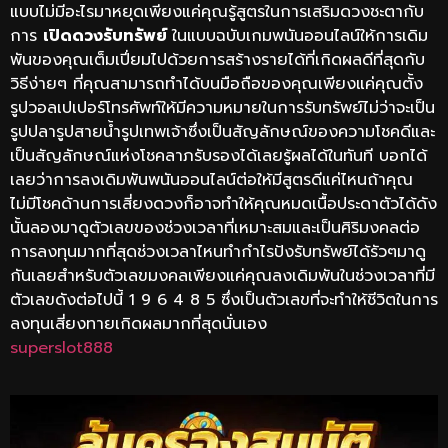
แบบไม่มีอะไรมาหยุดเพียงแค่คุณรู้สูตรในการเสริมดวงชะตากับ
การ
เปิดดวงรับทรัพย์
ในแบบฉบับเกมพนันออนไลน์ให้การเดิม
พันของคุณเต็มเปี่ยมไปด้วยการสร้างรายได้ที่เกิดผลดีที่สุดกับ
วิธีง่ายๆ ที่คุณสามารถทำได้บนมือถือของคุณเพียงแค่คุณตั้ง
รูปวอลเปเปอร์โทรศัพท์ให้มีความหมายในการรับทรัพย์ไม่ว่าจะเป็น
รูปปลารูปสายน้ำรูปเทพเจ้าซึ่งเป็นสัญลักษณ์ของความโชคดีและ
เป็นสัญลักษณ์แห่งโชคลาภรับรองได้เลยรู้ผลได้ในทันที บอกได้
เลยว่าการลงเดิมพันพนันออนไลน์ต่อให้มีสูตรดีแค่ไหนถ้าคุณ
ไม่มีโชคด้านการเสี่ยงดวงก็อาจทำให้คุณหมดเนื้อประดาตัวได้ดัง
นั้นลองมาดูตัวเลขของช่วงเวลาที่เหมาะสมและเป็นศิริมงคลต่อ
การลงทุนมากที่สุดช่วงเวลาไหนทำกำไรปังรับทรัพย์ได้รัวๆมาดู
กันเลยสำหรับตัวเลขมงคลเพียงแค่คุณลงเดิมพันในช่วงเวลาที่มี
ตัวเลขดังต่อไปนี้ 1 9 6 4 8 5 ซึ่งเป็นตัวเลขที่จะทำให้ชีวิตในการ
ลงทุนเสี่ยงทายเกิดผลมากที่สุดนั่นเอง
superslot888