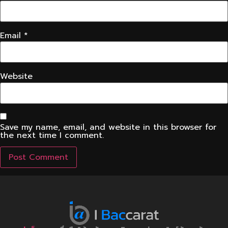
Email
*
Website
Save my name, email, and website in this browser for
the next time I comment.