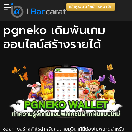
เข้าสู่ระบบ/สมัครสมาชิก
pgneko เดิมพันเกม
ออนไลน์สร้างรายได้
ช่องทางสร้างกำไรสำหรับคนสายมูวินาทีนี้ต้องไม่พลาดสำหรับ