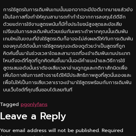
การใช้สูตรในการเดิมพันเกมนั้นนอกจากจะมีข้อดีมากมายแล้วยัง
เป็นโอกาสที่จะทำให้คุณสามารถทำกำไรจากการลงทุนได้ดีอีก
ด้วยแต่การใช้งานสูตรพนันก็มีทั้งประโยชน์สูงสุดและข้อเสีย
เปรียบในการลงเดิมพันด้วยเช่นกันเพราะถ้าหากคุณนั้นเดิมพัน
เกมใหม่ในขณะที่ยังใช้สูตรเดิมก็อาจจะไม่ส่งผลดีให้กับการเดิมพัน
ของคุณได้ดังนั้นการใช้สูตรคุณจะต้องดูด้วยว่าเป็นสูตรที่ถูก
คิดค้นขึ้นมาในช่วงเวลาใดและสามารถที่จะเข้าเดิมพันเกมประเภท
ไหนถึงจะดีที่สุดที่ถูกคิดค้นขึ้นมานั้นจะมีคำแนะนำและวิธีการใช้
สูตรเสมอดังนั้นเราต้องเสียเวลาอ่านดูกฎและกติกาสักนิดเพื่อ
เพิ่มโอกาสในการสร้างรายได้ให้มีประสิทธิภาพสูงที่สุดนั่นเองและ
เพื่อไม่ให้เป็นการเสียเวลาเราจะเข้ามาใช้สูตรพร้อมกับการเดิมพัน
บนเว็บไซต์ที่คุณชื่นชอบได้เลยทันที
Tagged
pgonlyfans
Leave a Reply
Your email address will not be published.
Required