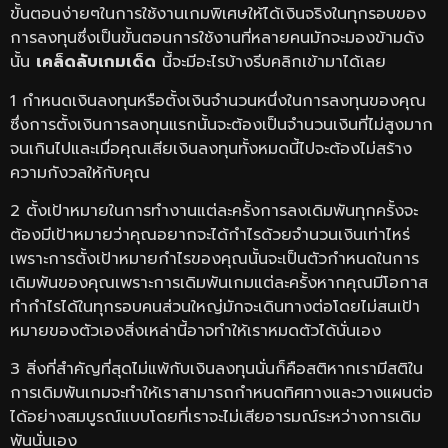
ขั้นตอนง่ายๆในการใช้งานเกมพิเศษให้ได้เงินจริงในทุกรอบของ
การลงทุนซึ่งเป็นขั้นตอนการใช้งานที่หลายคนมักจะมองข้ามดัง
นั้น
เคล็ดลับเกมเด็ด
นี้จะมีอะไรบ้างรีบคลิกเข้ามาได้เลย
1 กำหนดเงินลงทุนหรือตั้งเงินจำนวนหนึ่งในการลงทุนของคุณ
ซึ่งการตั้งเงินการลงทุนแรกนั้นจะต้องเป็นจำนวนเงินที่ไม่สูงมาก
จนเกินไปและเมื่อคุณเสียเงินลงทุนทั้งหมดนี้ไปจะต้องไม่สร้าง
ความกังวลให้กับคุณ
2 ตั้งเป้าหมายในการทำงานแต่ละครั้งการลงเดิมพันทุกครั้งจะ
ต้องมีเป้าหมายว่าคุณอยากจะได้กำไรด้วยจำนวนเงินเท่าไหร่
เพราะการตั้งเป้าหมายกำไรของคุณนั้นจะเป็นตัวกำหนดในการ
เดิมพันของคุณเพราะการเดิมพันเกมแต่ละครั้งหากคุณมีโอกาส
ทำกำไรได้ในทุกรอบคนส่วนใหญ่มักจะเดินทางต่อโดยไม่สนเป้า
หมายของตัวเองสิ่งเหล่านี้อาจทำให้เราหมดตัวได้นั่นเอง
3 สิ่งที่สำคัญที่สุดไม่แพ้กับเงินลงทุนนั่นก็คือสติหากเรามีสติใน
การเดิมพันเกมจะทำให้เราสามารถกำหนดทิศทางและวางแผนต่อ
ได้อย่างสมบูรณ์แบบโดยที่เราจะไม่เสียอารมณ์ระหว่างการเดิม
พันนั่นเอง