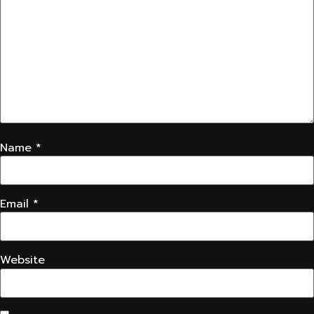
Name
*
Email
*
Website