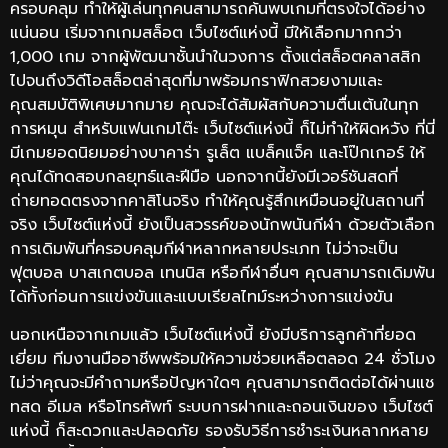
ครอบคลุม ทำให้ผู้เล่นทุกคนสามารถค้นพบเกมที่ตรงใจได้อย่าง
แน่นอน เริ่มจากเกมสล็อต เว็บไซต์แห่งนี้ มีให้เลือกมากกว่า
1,000 เกม จากผู้พัฒนาชั้นนำในวงการ ตั้งแต่สล็อตคลาสสิก
ไปจนถึงวิดีโอสล็อตล่าสุดที่มาพร้อมกราฟิกสวยงามและ
คุณสมบัติพิเศษมากมาย คุณจะได้สัมผัสกับความตื่นเต้นในทุก
การหมุน สำหรับแฟนเกมโต๊ะ เว็บไซต์แห่งนี้ ก็ไม่ทำให้ผิดหวัง ที่นี่
มีเกมยอดนิยมอย่างบาคาร่า รูเล็ต แบล็คแจ็ค และโป๊กเกอร์ ให้
คุณได้ทดสอบกลยุทธ์และฝีมือ นอกจากนี้ยังมีเวอร์ชันสดที่
ถ่ายทอดตรงจากคาสิโนจริง ทำให้คุณรู้สึกเหมือนอยู่ในสถานที่
จริง เว็บไซต์แห่งนี้ ยังเป็นสวรรค์ของนักพนันกีฬา ด้วยตัวเลือก
การเดิมพันที่ครอบคลุมกีฬาหลากหลายประเภท ไม่ว่าจะเป็น
ฟุตบอล บาสเกตบอล เทนนิส หรือกีฬาอื่นๆ คุณสามารถเดิมพัน
ได้ทั้งก่อนการแข่งขันและแบบเรียลไทม์ระหว่างการแข่งขัน
นอกเหนือจากเกมแล้ว เว็บไซต์แห่งนี้ ยังมีบริการลูกค้าที่ยอด
เยี่ยม ทีมงานมืออาชีพพร้อมให้ความช่วยเหลือตลอด 24 ชั่วโมง
ไม่ว่าคุณจะมีคำถามหรือปัญหาใดๆ คุณสามารถติดต่อได้ผ่านแช
ทสด อีเมล หรือโทรศัพท์ ระบบการฝากและถอนเงินของ เว็บไซต์
แห่งนี้ ก็สะดวกและปลอดภัย รองรับวิธีการชำระเงินหลากหลาย