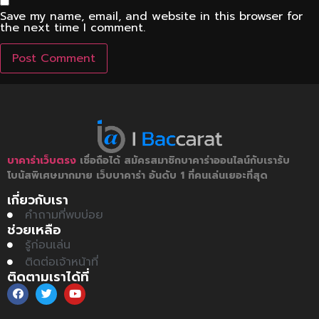
Save my name, email, and website in this browser for
the next time I comment.
บาคาร่าเว็บตรง
เชื่อถือได้ สมัครสมาชิกบาคาร่าออนไลน์กับเรารับ
โบนัสพิเศษมากมาย เว็บบาคาร่า อันดับ 1 ที่คนเล่นเยอะที่สุด
เกี่ยวกับเรา
คำถามที่พบบ่อย
ช่วยเหลือ
รู้ก่อนเล่น
ติดต่อเจ้าหน้าที่
ติดตามเราได้ที่