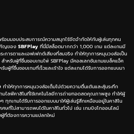
พร้อมมอบประสบการณ์ความสนุกไร้ขีดจำกัดให้กับผู้เล่นทุกคน
จสำคัญของ
SBFPlay
ที่นี่มีสล็อตมากกว่า 1,000 เกม แต่ละเกมมี
ะการตาและเอฟเฟกต์เสียงที่สมจริง ทำให้ทุกการหมุนวงล้อเป็น
 สำหรับผู้ที่ชื่นชอบเกมไพ่ SBFPlay มีคอลเลกชันเกมแบล็คแจ็ค
รับผู้ที่ชื่นชอบเกมที่เร็วและเร้าใจ แต่ละเกมได้รับการออกแบบมา
เศษ ทำให้ทุกการหมุนวงล้อเต็มไปด้วยความตื่นเต้นและลุ้นระทึก
อเกมไลฟ์คาสิโนที่ใช้เทคโนโลยีการถ่ายทอดสดคุณภาพสูง ทำให้ผู้
 ทุกเกมได้รับการออกแบบมาให้ผู้เล่นรู้สึกเหมือนอยู่ในคาสิโน
ที่ไม่สามารถพบได้ในคาสิโนทั่วไป เช่น เกมบิงโกออนไลน์
บผู้ที่ต้องการความแปลกใหม่