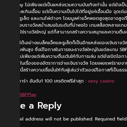
SBFPlay ไม่เพียงแต่เป็นแหล่งรวมความบันเทิงเท่านั้น แต่ยังเป็น
เรื่องไกลเกินเอื้อม แต่เป็นความเป็นไปได้ที่อยู่แค่เอื้อมมือ จุดเ
สล็อต รูเล็ต และเกมไพ่ต่างๆ โดยมูลค่าแจ็คพอตสูงสุดอาจสูงถ
เกมที่มอบรางวัลสม่ำเสมอในระดับที่น่าพอใจ เกมสล็อตหลายเกมมีอ
แม้จะไม่ใช่รางวัลใหญ่ แต่ก็สามารถสร้างความสนุกและความตื่นเต
เกมบนโต๊ะอย่างแบล็คแจ็คและรูเล็ตก็เป็นอีกแหล่งของเงินรางวัลท
การเดิมพันสูง ซึ่งมีโอกาสในการชนะรางวัลใหญ่ในแต่ละเกม SBFP
เหล่านี้ไม่เพียงแต่เพิ่มความตื่นเต้นให้กับการเล่น แต่ยังเปิดโอ
โปร่งใสในเรื่องของอัตราการจ่ายเงินรางวัล โดยเผยแพร่รายง
โปร่งใสนี้สร้างความเชื่อมั่นให้กับผู้เล่นว่าตัวเองมีโอกาสที่เป็น
เว็บบาคาร่า อันดับ1 100 เครดิตฟรีล่าสุด :
sexy casino
Tagged
SBFPlay
Leave a Reply
Your email address will not be published.
Required fiel