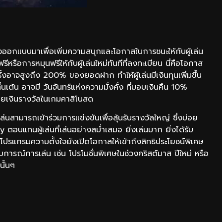
่งออกแบบมาเพื่อเพิ่มความสนุกและโอกาสในการชนะให้กับผู้เล่น
การหมุนฟรีให้กับผู้เล่นใหม่ทันทีที่ลงทะเบียน นี่คือโอกาส
อาจสูงถึง 200% ของยอดฝาก ทำให้ผู้เล่นมีเงินทุนเพิ่มขึ้น
นเต้น อาจมี วันจันทร์แห่งความมั่งคั่ง ที่มอบเงินคืน 10%
จ่ายเงินรางวัลในเกมคาสิโนสด
้เล่นสามารถเข้าร่วมการแข่งขันเพื่อลุ้นรับรางวัลใหญ่ ซึ่งบ่อย
ตอบแทนผู้เล่นที่เล่นอย่างสม่ำเสมอ ยิ่งเล่นมาก ยิ่งได้รับ
โปรแกรมความตั้งใจยังเปิดโอกาสให้เข้าถึงสิทธิประโยชน์พิเศษ
สบการณ์การเล่น เช่น โปรโมชั่นพิเศษในช่วงคริสต์มาส ปีใหม่ หรือ
ั้นๆ