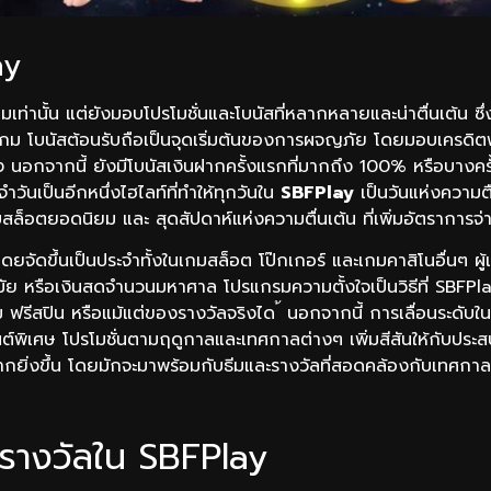
ay
ท่านั้น แต่ยังมอบโปรโมชั่นและโบนัสที่หลากหลายและน่าตื่นเต้น ซึ
บนัสต้อนรับถือเป็นจุดเริ่มต้นของการผจญภัย โดยมอบเครดิตฟรีหรือ
อกจากนี้ ยังมีโบนัสเงินฝากครั้งแรกที่มากถึง 100% หรือบางครั้ง
วันเป็นอีกหนึ่งไฮไลท์ที่ทำให้ทุกวันใน
SBFPlay
เป็นวันแห่งความตื่
รับสล็อตยอดนิยม และ สุดสัปดาห์แห่งความตื่นเต้น ที่เพิ่มอัตราการ
น โดยจัดขึ้นเป็นประจำทั้งในเกมสล็อต โป๊กเกอร์ และเกมคาสิโนอื่นๆ ผู
มัย หรือเงินสดจำนวนมหาศาล โปรแกรมความตั้งใจเป็นวิธีที่ SBFPlay 
ฟรีสปิน หรือแม้แต่ของรางวัลจริงได ้ นอกจากนี้ การเลื่อนระดับใน
นาเมนต์พิเศษ โปรโมชั่นตามฤดูกาลและเทศกาลต่างๆ เพิ่มสีสันให้กับประ
ิ่งขึ้น โดยมักจะมาพร้อมกับธีมและรางวัลที่สอดคล้องกับเทศกาลน
ินรางวัลใน SBFPlay