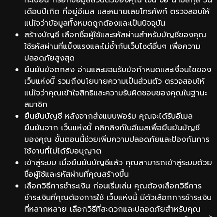
ทะเบียน กรอกข้อมูลส่วนตัวของคุณ เช่น ชื่อ นามสกุล วัน
เดือนปีเกิด ที่อยู่อีเมล และหมายเลขโทรศัพท์ ตรวจสอบให้
แน่ใจว่าข้อมูลทั้งหมดถูกต้องและเป็นปัจจุบัน
สร้างบัญชี เลือกชื่อผู้ใช้และรหัสผ่านสำหรับบัญชีของคุณ
ใช้รหัสผ่านที่แข็งแรงและไม่ซ้ำกับเว็บไซต์อื่นๆ เพื่อความ
ปลอดภัยสูงสุด
ยืนยันข้อตกลง อ่านและยอมรับข้อกำหนดและเงื่อนไขของ
เว็บแห่งนี้ รวมถึงนโยบายความเป็นส่วนตัว ตรวจสอบให้
แน่ใจว่าคุณเข้าใจสิทธิและความรับผิดชอบของคุณในฐานะ
สมาชิก
ยืนยันบัญชี หลังจากส่งแบบฟอร์ม คุณจะได้รับอีเมล
ยืนยันจาก เว็บแห่งนี้ คลิกลิงก์ในอีเมลเพื่อยืนยันบัญชี
ของคุณ ขั้นตอนนี้ช่วยเพิ่มความปลอดภัยและป้องกันการ
ใช้งานที่ไม่ได้รับอนุญาต
เข้าสู่ระบบ เมื่อยืนยันบัญชีแล้ว คุณสามารถเข้าสู่ระบบด้วย
ชื่อผู้ใช้และรหัสผ่านที่คุณสร้างขึ้น
เลือกวิธีการชำระเงิน ก่อนเริ่มเล่น คุณต้องเลือกวิธีการ
ชำระเงินที่คุณต้องการใช้ เว็บแห่งนี้ มีตัวเลือกการชำระเงิน
ที่หลากหลาย เลือกวิธีที่สะดวกและปลอดภัยสำหรับคุณ