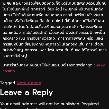
พิเศษ และบางครั้งเพื่อนของคุณก็จะได้รับโบนัสพิเศษด้วยเช่นกัน
โปรโมชั่นเกมใหม่ ทุกครั้งที่ เว็บแห่งนี้ เพิ่มเกมใหม่เข้ามาในคลัง
มักจะมีโปรโมชั่นพิเศษเพื่อเฉลิมฉลอง อาจเป็นฟรีสปินสำหรับเก
มนั้นๆ หรือโบนัสพิเศษเมื่อเล่นเกมใหม่ นี่เป็นโอกาสดีที่จะได้ลอง
เกมใหม่ๆ โดยไม่ต้องเสี่ยงเงินของคุณมากนัก กิจกรรมพิเศษ
นอกเหนือจากโปรโมชั่นปกติ เว็บแห่งนี้ ยังจัดกิจกรรมพิเศษเป็น
ครั้งคราว เช่น การจับรางวัลใหญ่ การท้าทายพิเศษ หรือแม้แต่
การแข่งขันที่เชื่อมโยงกับเหตุการณ์ในโลกจริง เช่น การแข่งขัน
กีฬาที่สำคัญ กิจกรรมเหล่านี้เพิ่มความตื่นเต้นและให้โอกาสในการ
ชนะรางวัลใหญ่
บาคาร่าเว็บตรง อันดับ1 ไม่ผ่านเอเย่นต์ เครดิตฟรีล่าสุด :
sexy
casino
Tagged
SlotV Casino
Leave a Reply
Your email address will not be published.
Required