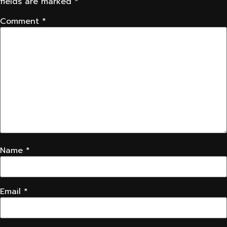
fields are marked
*
Comment
*
Name
*
Email
*