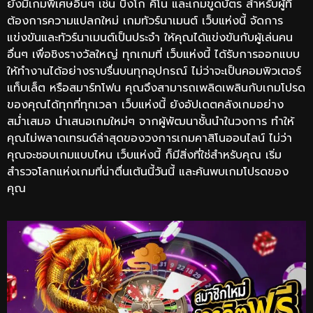
ยังมีเกมพิเศษอื่นๆ เช่น บิงโก คีโน และเกมขูดบัตร สำหรับผู้ที่
ต้องการความแปลกใหม่ เกมทัวร์นาเมนต์ เว็บแห่งนี้ จัดการ
แข่งขันและทัวร์นาเมนต์เป็นประจำ ให้คุณได้แข่งขันกับผู้เล่นคน
อื่นๆ เพื่อชิงรางวัลใหญ่ ทุกเกมที่ เว็บแห่งนี้ ได้รับการออกแบบ
ให้ทำงานได้อย่างราบรื่นบนทุกอุปกรณ์ ไม่ว่าจะเป็นคอมพิวเตอร์
แท็บเล็ต หรือสมาร์ทโฟน คุณจึงสามารถเพลิดเพลินกับเกมโปรด
ของคุณได้ทุกที่ทุกเวลา เว็บแห่งนี้ ยังอัปเดตคลังเกมอย่าง
สม่ำเสมอ นำเสนอเกมใหม่ๆ จากผู้พัฒนาชั้นนำในวงการ ทำให้
คุณไม่พลาดเทรนด์ล่าสุดของวงการเกมคาสิโนออนไลน์ ไม่ว่า
คุณจะชอบเกมแบบไหน เว็บแห่งนี้ ก็มีสิ่งที่ใช่สำหรับคุณ เริ่ม
สำรวจโลกแห่งเกมที่น่าตื่นเต้นนี้วันนี้ และค้นพบเกมโปรดของ
คุณ