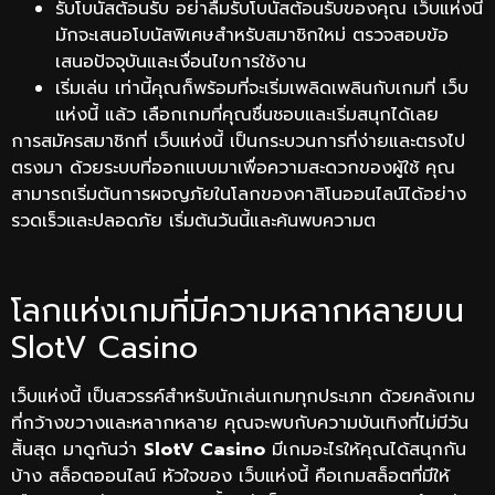
รับโบนัสต้อนรับ อย่าลืมรับโบนัสต้อนรับของคุณ เว็บแห่งนี้
มักจะเสนอโบนัสพิเศษสำหรับสมาชิกใหม่ ตรวจสอบข้อ
เสนอปัจจุบันและเงื่อนไขการใช้งาน
เริ่มเล่น เท่านี้คุณก็พร้อมที่จะเริ่มเพลิดเพลินกับเกมที่ เว็บ
แห่งนี้ แล้ว เลือกเกมที่คุณชื่นชอบและเริ่มสนุกได้เลย
การสมัครสมาชิกที่ เว็บแห่งนี้ เป็นกระบวนการที่ง่ายและตรงไป
ตรงมา ด้วยระบบที่ออกแบบมาเพื่อความสะดวกของผู้ใช้ คุณ
สามารถเริ่มต้นการผจญภัยในโลกของคาสิโนออนไลน์ได้อย่าง
รวดเร็วและปลอดภัย เริ่มต้นวันนี้และค้นพบความต
โลกแห่งเกมที่มีความหลากหลายบน
SlotV Casino
เว็บแห่งนี้ เป็นสวรรค์สำหรับนักเล่นเกมทุกประเภท ด้วยคลังเกม
ที่กว้างขวางและหลากหลาย คุณจะพบกับความบันเทิงที่ไม่มีวัน
สิ้นสุด มาดูกันว่า
SlotV Casino
มีเกมอะไรให้คุณได้สนุกกัน
บ้าง สล็อตออนไลน์ หัวใจของ เว็บแห่งนี้ คือเกมสล็อตที่มีให้