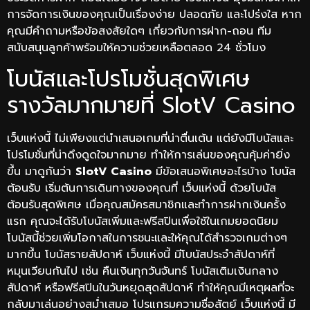
การจัดการเงินของคุณเป็นเรื่องง่าย ปลอดภัย และโปร่งใส หาก
คุณมีคำถามหรือข้อสงสัยใดๆ เกี่ยวกับการฝาก-ถอน ทีม
สนับสนุนลูกค้าพร้อมให้ความช่วยเหลือตลอด 24 ชั่วโมง
โบนัสและโปรโมชั่นสุดพิเศษ
รางวัลมากมายที่ SlotV Casino
เว็บแห่งนี้ ไม่เพียงแต่นำเสนอเกมที่น่าตื่นเต้น แต่ยังมีโบนัสและ
โปรโมชั่นที่น่าดึงดูดใจมากมาย ทำให้การเล่นของคุณคุ้มค่ายิ่ง
ขึ้น มาดูกันว่า
SlotV Casino
มีข้อเสนอพิเศษอะไรบ้าง
โบนัส
ต้อนรับ เริ่มต้นการเดินทางของคุณที่ เว็บแห่งนี้ ด้วยโบนัส
ต้อนรับสุดพิเศษ เมื่อคุณสมัครสมาชิกและทำการฝากเงินครั้ง
แรก คุณจะได้รับโบนัสเพิ่มและฟรีสปินเพื่อใช้ในเกมยอดนิยม
โบนัสนี้ช่วยเพิ่มโอกาสในการชนะและให้คุณได้สำรวจเกมต่างๆ
มากขึ้น โบนัสรายสัปดาห์ เว็บแห่งนี้ มีโบนัสประจำสัปดาห์ที่
หมุนเวียนกันไป เช่น คืนเงินทุกวันจันทร์ โบนัสเติมเงินกลาง
สัปดาห์ หรือฟรีสปินในวันหยุดสุดสัปดาห์ ทำให้คุณมีเหตุผลที่จะ
กลับมาเล่นอย่างสม่ำเสมอ โปรแกรมความซื่อสัตย์ เว็บแห่งนี้ มี