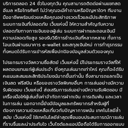
บริการตลอด 24 ชั่วโมงทุกวัน คุณสามารถติดต่อผ่านแชทสด
อีเมล หรือโทรศัพท์ ไม่ว่าคุณจะมีคำถามหรือปัญหาใดๆ ทีมงาน
มืออาชีพพร้อมช่วยเหลือคุณอย่างรวดเร็วและมีประสิทธิภาพ
ระบบการเงินที่ปลอดภัย เว็บแห่งนี้ ให้ความสำคัญกับความ
ปลอดภัยทางการเงินของผู้เล่น ระบบการฝากและถอนเงินมี
ความปลอดภัยสูง รองรับวิธีการชำระเงินที่หลากหลาย ทั้งการ
โอนเงินผ่านธนาคาร e-wallet และสกุลเงินใหม่ การทำธุรกรรม
ทั้งหมดได้รับการเข้ารหัสเพื่อปกป้องข้อมูลส่วนตัวของคุณ
โปรแกรมรางวัลความซื่อสัตย์ เว็บแห่งนี้ มีโปรแกรมรางวัลที่ให้
ผลตอบแทนแก่ผู้เล่นประจำ ยิ่งคุณเล่นมากเท่าไหร่ คุณก็จะได้รับ
คะแนนสะสมและสิทธิประโยชน์มากขึ้นเท่านั้น ซึ่งสามารถแลกเป็น
เงินสด ฟรีสปิน หรือของรางวัลพิเศษอื่นๆ การเล่นอย่างมีความ
รับผิดชอบ เว็บแห่งนี้ ส่งเสริมการเล่นอย่างมีความรับผิดชอบ มี
เครื่องมือให้ผู้เล่นตั้งค่าจำกัดการฝากเงิน การเดิมพัน และเวลา
ในการเล่น นอกจากนี้ยังมีข้อมูลและทรัพยากรสำหรับผู้ที่
ต้องการความช่วยเหลือเกี่ยวกับปัญหาการพนัน เทคโนโลยีล้ำ
สมัย เว็บแห่งนี้ ใช้เทคโนโลยีล่าสุดเพื่อมอบประสบการณ์การเล่น
ที่ราบรื่นและน่าประทับใจ เว็บไซต์และแอปมือถือได้รับการออกแบบ