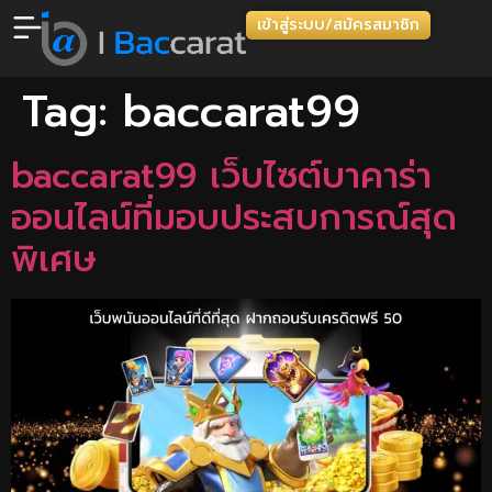
เข้าสู่ระบบ/สมัครสมาชิก
Tag:
baccarat99
baccarat99 เว็บไซต์บาคาร่า
ออนไลน์ที่มอบประสบการณ์สุด
พิเศษ