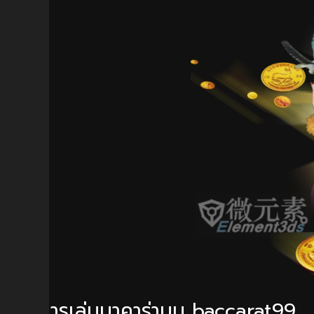
วิธีการเล่นบาคาร่าบน baccarat99