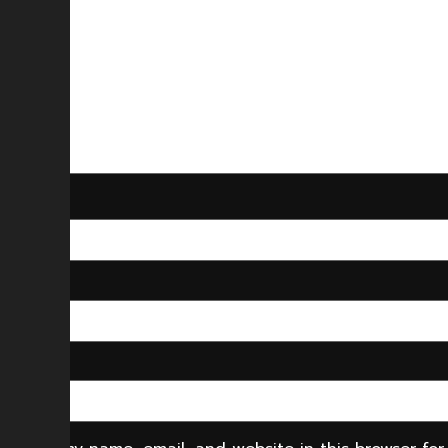
Name
*
Email
*
Website