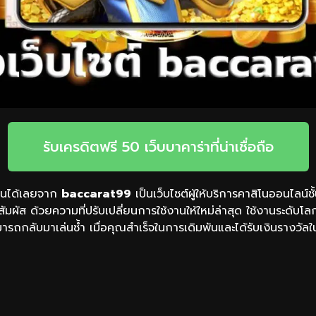
รับเครดิตฟรี 50 เว็บบาคาร่าที่น่าเชื่อถือ
้งานได้เลยจาก
baccarat99
เป็นเว็บไซต์ผู้ให้บริการคาสิโนออนไลน์ช
ัมผัส ด้วยความที่ปรับเปลี่ยนการใช้งานให้ใหม่ล่าสุด ใช้งานระดับโ
ามารถกลับมาเล่นซ้ำ เมื่อคุณสำเร็จในการเดิมพันและได้รับเงินรางว