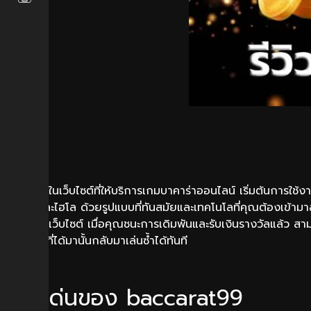
เดิมพันในเว็บไซต์ที่ให้บริการเกมบาคาร่าออนไลน์ เริ่มต้นการใช
เล็ต และไฮโล ด้วยรูปแบบที่ทันสมัยและเทคโนโลที่คุณต้องเข้ามาส
ในระบบเว็บไซต์ เมื่อคุณชนะการเดิมพันและรับเงินรางวัลแล้ว ส
รางวัลที่ได้มานั้นกลับมาเล่นซ้ำได้ทันที
จุดเด่นของ baccarat99