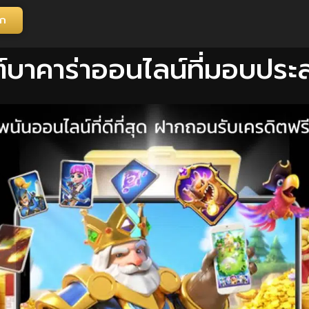
ิก
์บาคาร่าออนไลน์ที่มอบปร