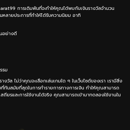
ccarat99 การเดิมพันที่จะทำให้คุณได้พบกับเงินรางวัลจำนวน
่นหลายประการที่ทําให้ได้รับความนิยม อาทิ
นอย่างดี
กรรม
างวัล ไม่ว่าคุณจะเลือกเล่นเกมใด ๆ ในเว็บไซต์ของเรา เรามีสิ่ง
ะบบที่ทันสมัยที่สุดในการทำรายการทางการเงิน ทำให้คุณสามารถ
มีความเสถียรและการใช้งานได้จริง คุณสามารถเข้ามาทดลองใช้งานใน