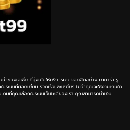
ั้นนําของเอเชีย ที่มุ่งเน้นให้บริการเกมยอดฮิตอย่าง บาคาร่า รู
ลกในระบบที่ยอดเยี่ยม รวดเร็วและเสถียร ไม่ว่าคุณจะใช้งานเกมใด
ัลในเกมที่คุณเลือกในระบบเว็บไซต์ของเรา คุณสามารถนำเงิน